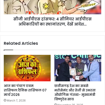
अधिकारियों
का
स्थानांतरण,
सीजी आईपीएस ट्रांसफर: 4 सीनियर आईपीएस
देखें
आदेश…
अधिकारियों का स्थानांतरण, देखें आदेश…
Related Articles
आज का पंचाग एवम
छत्तीसगढ़ देश का सबसे
राशिफल:दैनिक राशिफल 07
भरोसेमंद और तेज़ी से उभरता
मार्च 2026
औद्योगिक गंतव्य- मुख्यमंत्री
विष्णुदेव साय
March 7, 2026
November 25, 2025