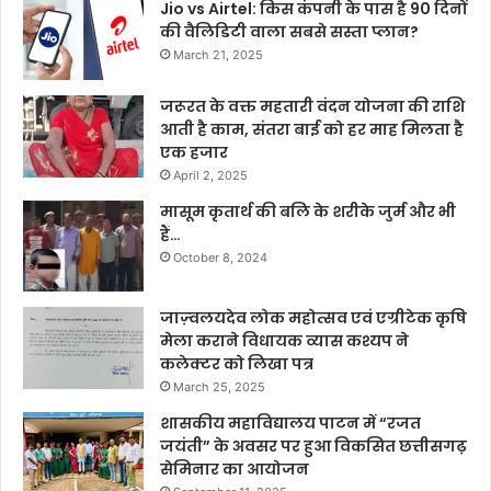
Jio vs Airtel: किस कंपनी के पास है 90 दिनों
की वैलिडिटी वाला सबसे सस्ता प्लान?
March 21, 2025
जरूरत के वक्त महतारी वंदन योजना की राशि
आती है काम, संतरा बाई को हर माह मिलता है
एक हजार
April 2, 2025
मासूम कृतार्थ की बलि के शरीके जुर्म और भी
हैं…
October 8, 2024
जाज़्वलयदेव लोक महोत्सव एवं एग्रीटेक कृषि
मेला कराने विधायक व्यास कश्यप ने
कलेक्टर को लिखा पत्र
March 25, 2025
शासकीय महाविद्यालय पाटन में “रजत
जयंती” के अवसर पर हुआ विकसित छत्तीसगढ़
सेमिनार का आयोजन