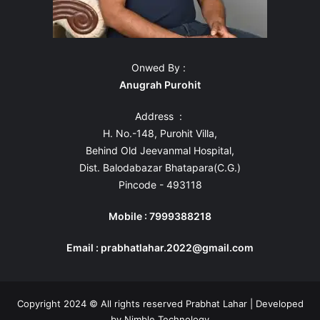
Onwed By :
Anugrah Purohit
Address :
H. No.-148, Purohit Villa,
Behind Old Jeevanmal Hospital,
Dist. Balodabazar Bhatapara(C.G.)
Pincode - 493118
Mobile : 7999388218
Email : prabhatlahar.2022@gmail.com
Copyright 2024 © All rights reserved Prabhat Lahar | Developed
by
Nimble Technology