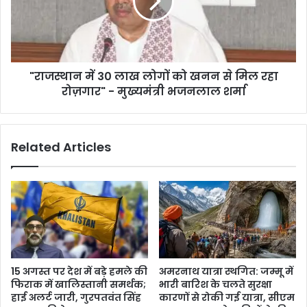
लोगों
को
खनन
से
मिल
"राजस्थान में 30 लाख लोगों को खनन से मिल रहा
रहा
रोज़गार"
रोज़गार" - मुख्यमंत्री भजनलाल शर्मा
-
मुख्यमंत्री
भजनलाल
Related Articles
शर्मा
15 अगस्त पर देश में बड़े हमले की
अमरनाथ यात्रा स्थगित: जम्मू में
फिराक में खालिस्तानी समर्थक;
भारी बारिश के चलते सुरक्षा
हाई अलर्ट जारी, गुरपतवंत सिंह
कारणों से रोकी गई यात्रा, सीएम