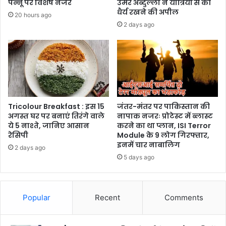
पन्नू पर विशेष नजर
उमर अब्दुल्ला ने यात्रियों से की
धैर्य रखने की अपील
20 hours ago
2 days ago
Tricolour Breakfast : इस 15
जंतर-मंतर पर पाकिस्तान की
अगस्त घर पर बनाएं तिरंगे वाले
नापाक नजरः प्रोटेस्ट में ब्लास्ट
ये 5 नाश्ते, जानिए आसान
करने का था प्लान, ISI Terror
रेसिपी
Module के 9 लोग गिरफ्तार,
इनमें चार नाबालिग
2 days ago
5 days ago
Popular
Recent
Comments