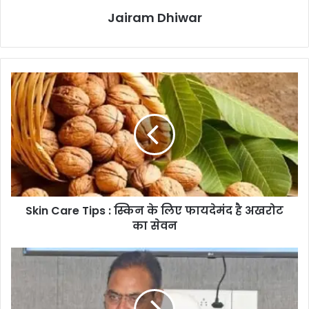
Jairam Dhiwar
Skin
Care
Tips
:
स्किन
के
लिए
फायदेमंद
है
Skin Care Tips : स्किन के लिए फायदेमंद है अखरोट
अखरोट
का
का सेवन
सेवन
"राजस्थान
में
30
लाख