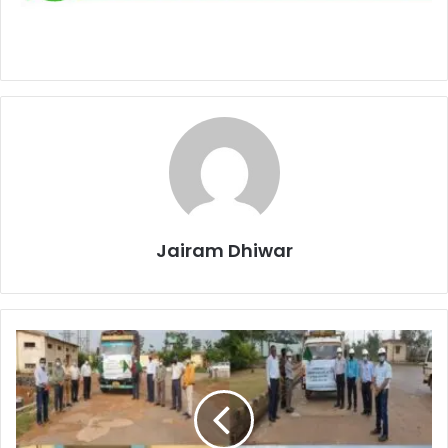
Jairam Dhiwar
एनटीपीसी
लारा
की
‘जीरो
वेस्ट
टू