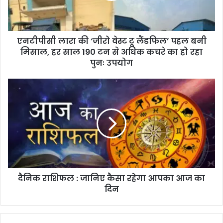
लैंडफिल’
पहल
बनी
एनटीपीसी लारा की ‘जीरो वेस्ट टू लैंडफिल’ पहल बनी
मिसाल,
हर
मिसाल, हर साल 190 टन से अधिक कचरे का हो रहा
साल
पुनः उपयोग
190
टन
दैनिक
से
राशिफल
अधिक
:
कचरे
जानिए
का
कैसा
हो
रहेगा
रहा
आपका
पुनः
आज
उपयोग
का
दैनिक राशिफल : जानिए कैसा रहेगा आपका आज का
दिन
दिन