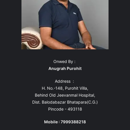
Onwed By :
Anugrah Purohit
Address :
H. No.-148, Purohit Villa,
Behind Old Jeevanmal Hospital,
Dist. Balodabazar Bhatapara(C.G.)
Pincode - 493118
Mobile : 7999388218