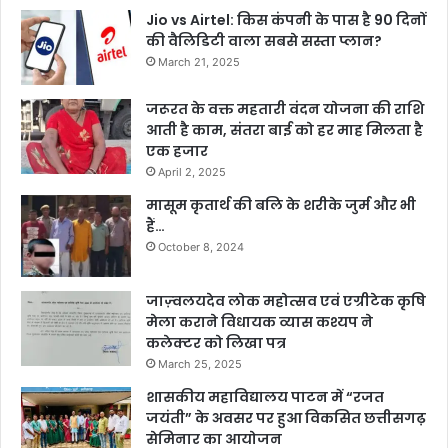
Jio vs Airtel: किस कंपनी के पास है 90 दिनों
की वैलिडिटी वाला सबसे सस्ता प्लान?
March 21, 2025
जरूरत के वक्त महतारी वंदन योजना की राशि
आती है काम, संतरा बाई को हर माह मिलता है
एक हजार
April 2, 2025
मासूम कृतार्थ की बलि के शरीके जुर्म और भी
हैं…
October 8, 2024
जाज़्वलयदेव लोक महोत्सव एवं एग्रीटेक कृषि
मेला कराने विधायक व्यास कश्यप ने
कलेक्टर को लिखा पत्र
March 25, 2025
शासकीय महाविद्यालय पाटन में “रजत
जयंती” के अवसर पर हुआ विकसित छत्तीसगढ़
सेमिनार का आयोजन