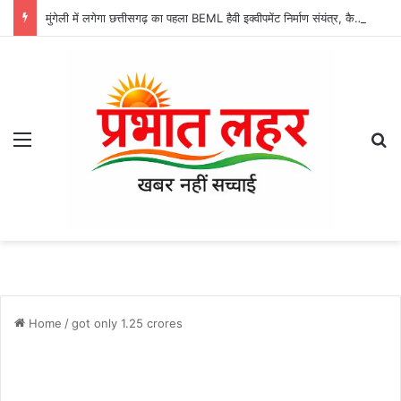
मुंगेली में लगेगा छत्तीसगढ़ का पहला BEML हैवी इक्वीपमेंट निर्माण संयंत्र, कैबिनेट ने 79.70 एकड़ शासकीय भूमि आबंटन को दी मंजूरी, रोजगार और बड़े औद्योगिक निवेश के खुलेंगे नए रास्ते
Menu
Se
Home
/
got only 1.25 crores