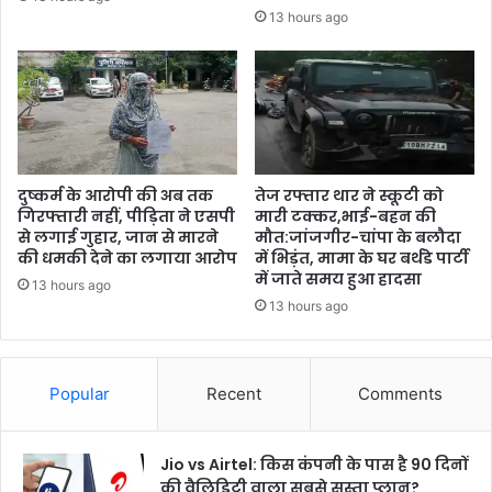
13 hours ago
दुष्कर्म के आरोपी की अब तक
तेज रफ्तार थार ने स्कूटी को
गिरफ्तारी नहीं, पीड़िता ने एसपी
मारी टक्कर,भाई-बहन की
से लगाई गुहार, जान से मारने
मौत:जांजगीर-चांपा के बलौदा
की धमकी देने का लगाया आरोप
में भिड़ंत, मामा के घर बर्थडे पार्टी
में जाते समय हुआ हादसा
13 hours ago
13 hours ago
Popular
Recent
Comments
Jio vs Airtel: किस कंपनी के पास है 90 दिनों
की वैलिडिटी वाला सबसे सस्ता प्लान?