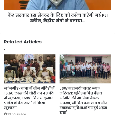
कार्यवाही
लॉन्च
के
करेगी
संबंध
केंद्र सरकार इस सेक्टर के लिए को लॉन्च करेगी नई PLI
नई
में
PLI
स्कीम, केंद्रीय मंत्री ने बताया...
ली
स्कीम,
जानकारी
केंद्रीय
मंत्री
Related Articles
ने
बताया...
जांजगीर-चांपा में तीन मंदिरों में
JSW महानदी पावर प्लांट
16.60 लाख की चोरी का 48 घंटे
नरियरा: भूविस्थापित पेंशन
में खुलासा, एसपी विजय कुमार
समिति की मासिक बैठक
पांडेय ने प्रेस वार्ता में किया
संपन्न, जीवित प्रमाण पत्र और
खुलासा
स्वास्थ्य सुविधाओं पर हुई अहम
चर्चा
13 hours ago