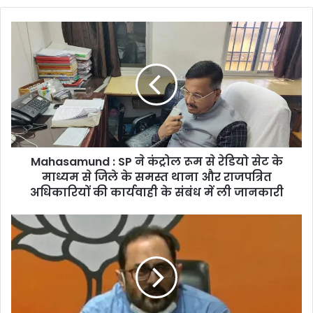
Mahasamund
:
SP
ने
कंट्रोल
रूम
से
रेडियो
सेट
Mahasamund : SP ने कंट्रोल रूम से रेडियो सेट के
के
माध्यम
माध्यम से जिले के समस्त थाना और राजपत्रित
से
अधिकारियों की कार्यवाही के संबंध में ली जानकारी
जिले
के
केंद्र
समस्त
सरकार
थाना
इस
और
सेक्टर
राजपत्रित
के
अधिकारियों
लिए
की
को