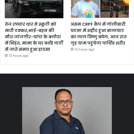
तेज रफ्तार थार ने स्कूटी को
असम CRPF कैंप में गोलीबारी:
मारी टक्कर,भाई-बहन की
घटना में शहीद हुआ बालाघाट
मौत:जांजगीर-चांपा के बलौदा
का लाल विष्णु बघेल, आज रात
में भिड़ंत, मामा के घर बर्थडे पार्टी
गृह ग्राम पहुंचेगा पार्थिव शरीर
में जाते समय हुआ हादसा
13 hours ago
13 hours ago