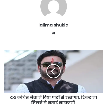
lalima shukla
Website
CG
कांग्रेस
नेता
ने
दिया
पार्टी
से
इस्तीफा,
टिकट
CG कांग्रेस नेता ने दिया पार्टी से इस्तीफा, टिकट ना
ना
मिलने
मिलने से जताई नाराजगी
से