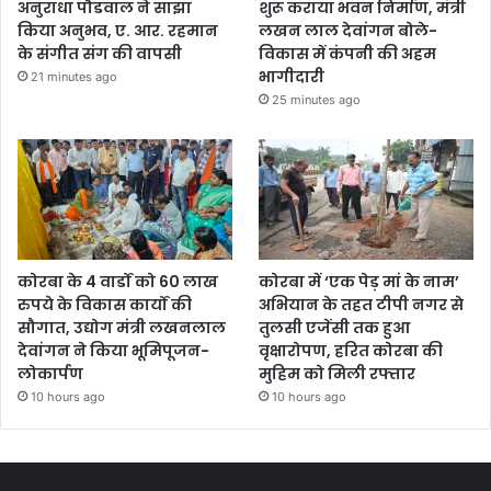
अनुराधा पौडवाल ने साझा
शुरू कराया भवन निर्माण, मंत्री
किया अनुभव, ए. आर. रहमान
लखन लाल देवांगन बोले-
के संगीत संग की वापसी
विकास में कंपनी की अहम
भागीदारी
21 minutes ago
25 minutes ago
कोरबा के 4 वार्डों को 60 लाख
कोरबा में ‘एक पेड़ मां के नाम’
रुपये के विकास कार्यों की
अभियान के तहत टीपी नगर से
सौगात, उद्योग मंत्री लखनलाल
तुलसी एजेंसी तक हुआ
देवांगन ने किया भूमिपूजन-
वृक्षारोपण, हरित कोरबा की
लोकार्पण
मुहिम को मिली रफ्तार
10 hours ago
10 hours ago