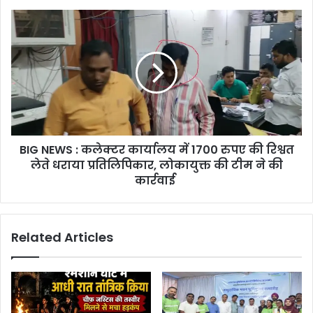
जताई
BIG
नाराजगी
NEWS
:
कलेक्टर
कार्यालय
में
1700
रुपए
की
BIG NEWS : कलेक्टर कार्यालय में 1700 रुपए की रिश्वत
रिश्वत
लेते
लेते धराया प्रतिलिपिकार, लोकायुक्त की टीम ने की
धराया
कार्रवाई
प्रतिलिपिकार,
लोकायुक्त
की
Related Articles
टीम
ने
की
कार्रवाई