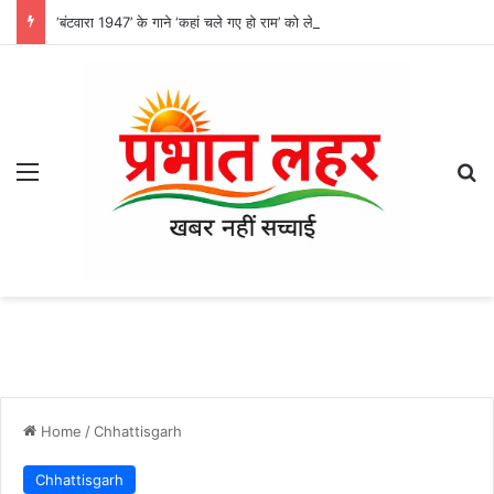
‘बंटवारा 1947’ के गाने ‘कहां चले गए हो राम’ को लेकर अनुराधा पौडवाल ने साझा किया अनुभव, ए. आर. रहमान के संगीत संग की वापसी
Menu
Se
Home
/
Chhattisgarh
Chhattisgarh