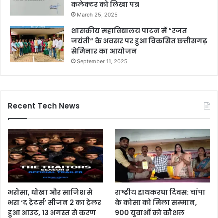
कलेक्टर को लिखा पत्र
March 25, 2025
शासकीय महाविद्यालय पाटन में “रजत
जयंती” के अवसर पर हुआ विकसित छत्तीसगढ़
सेमिनार का आयोजन
September 11, 2025
Recent Tech News
भरोसा, धोखा और साजिश से
राष्ट्रीय हाथकरघा दिवस: चांपा
भरा ‘द ट्रेटर्स’ सीजन 2 का ट्रेलर
के कोसा को मिला सम्मान,
हुआ आउट, 13 अगस्त से करण
900 युवाओं को कौशल