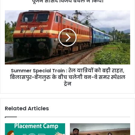
पूजन सांसद विजय बघेल ने किया
बघेल
ने
Summer
किया
Special
Train
:
रेल
यात्रियों
को
बड़ी
राहत,
Summer Special Train : रेल यात्रियों को बड़ी राहत,
बिलासपुर-
बेंगलुरु
बिलासपुर-बेंगलुरु के बीच चलेगी वन-वे समर स्पेशल
के
ट्रेन
बीच
चलेगी
वन-
Related Articles
वे
समर
स्पेशल
ट्रेन