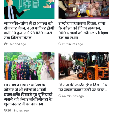
जांजगीर-चांपा में 13 अगस्त को
राष्ट्रीय हाथकरघा दिवस: चांपा
रोजगार मेला, 459 पदों पर होगी
के कोसा को मिला सम्मान,
भर्ती; 10 हजार से 23,830 रुपये
900 युवाओं को कौशल प्रशिक्षण
तक मिलेगा वेतन
देने का लक्ष्य
1 second ago
12 minutes ago
CG BREAKING : बारिश के
निगम की कार्रवाई: नंदिनी रोड
मौसम में भी लोगों ने अपनी
पर सड़क घेरकर रखी रेत जब्त…
इच्छाशक्ति दिखाते हुए बुनियादी
44 minutes ago
मसले को लेकर बांकीमोंगरा के
शुक्लाखार में चक्काजाम
26 minutes ago