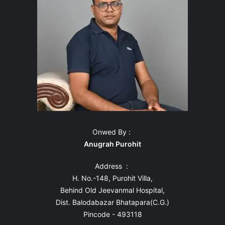
Onwed By :
Anugrah Purohit
Address :
H. No.-148, Purohit Villa,
Behind Old Jeevanmal Hospital,
Dist. Balodabazar Bhatapara(C.G.)
Pincode - 493118