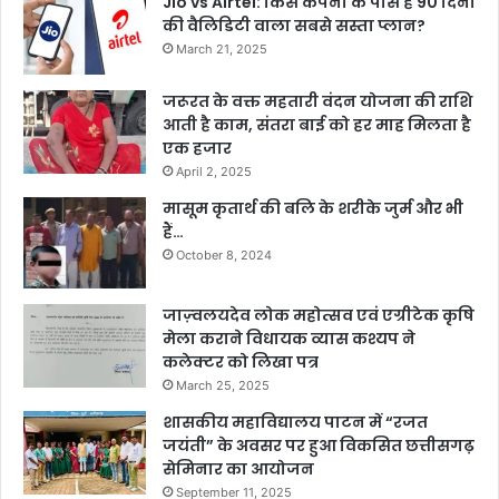
Jio vs Airtel: किस कंपनी के पास है 90 दिनों
की वैलिडिटी वाला सबसे सस्ता प्लान?
March 21, 2025
जरूरत के वक्त महतारी वंदन योजना की राशि
आती है काम, संतरा बाई को हर माह मिलता है
एक हजार
April 2, 2025
मासूम कृतार्थ की बलि के शरीके जुर्म और भी
हैं…
October 8, 2024
जाज़्वलयदेव लोक महोत्सव एवं एग्रीटेक कृषि
मेला कराने विधायक व्यास कश्यप ने
कलेक्टर को लिखा पत्र
March 25, 2025
शासकीय महाविद्यालय पाटन में “रजत
जयंती” के अवसर पर हुआ विकसित छत्तीसगढ़
सेमिनार का आयोजन
September 11, 2025