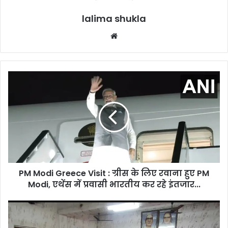
lalima shukla
Website
PM
Modi
Greece
Visit
:
ग्रीस
के
लिए
रवाना
PM Modi Greece Visit : ग्रीस के लिए रवाना हुए PM
हुए
PM
Modi, एथेंस में प्रवासी भारतीय कर रहे इंतजार...
Modi,
एथेंस
जयंती
में
पर
प्रवासी
याद