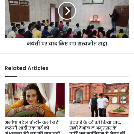
भारतीय
किए
कर
गए
रहे
सत्यजीत
इंतजार...
राहा
जयंती पर याद किए गए सत्यजीत राहा
Related Articles
अमीषा पटेल बोलीं- कभी नहीं
बंटवारे के दर्द को किया याद,
करूंगी शादी एक मर्द को
सनी देओल ने अमृतसर के
संभालना मेरे बस की बात नहीं
पार्टिशन म्यूज़ियम से शेयर की