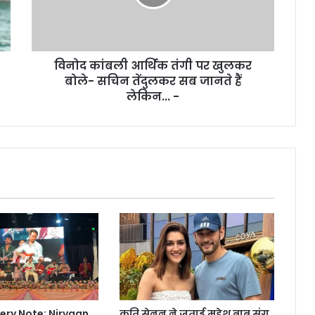
खुलकर
बोले-
सचिन
तेंदुलकर
विनोद कांबली आर्थिक तंगी पर खुलकर
सब
जानते
बोले- सचिन तेंदुलकर सब जानते हैं
हैं
लेकिन... -
लेकिन...
-
very Note: Nirvaan
कृति सेनन ने जताई महेश बाबू संग