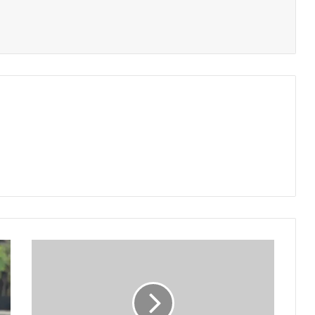
विनोद
कांबली
आर्थिक
तंगी
पर