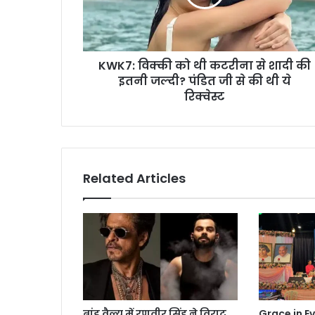
से
शादी
की
इतनी
KWK7: विक्की को थी कटरीना से शादी की
जल्दी?
पंडित
इतनी जल्दी? पंडित जी से की थी ये
जी
रिक्वेस्ट
से
की
थी
ये
रिक्वेस्ट
Related Articles
ब्रांड वैल्यू में रणवीर सिंह ने विराट
Grace in E