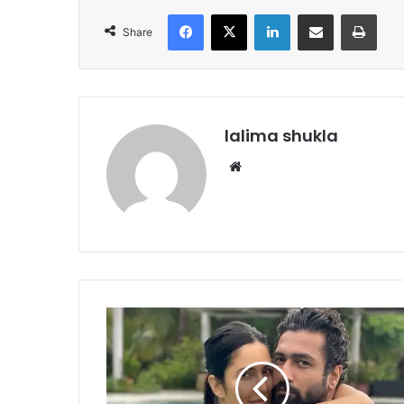
Facebook
X
LinkedIn
Share via Email
Print
Share
lalima shukla
Website
KWK7:
विक्की
को
थी
कटरीना