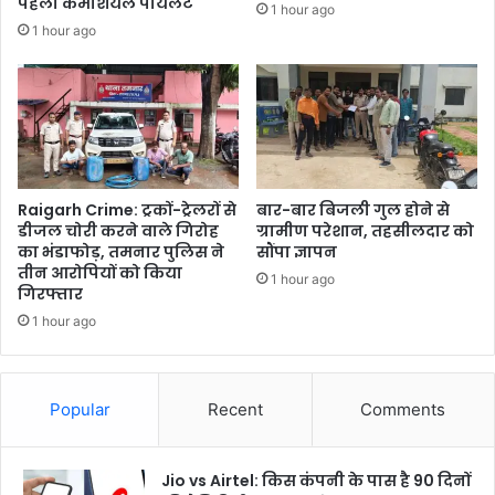
पहली कमर्शियल पायलट
1 hour ago
1 hour ago
Raigarh Crime: ट्रकों-ट्रेलरों से
बार-बार बिजली गुल होने से
डीजल चोरी करने वाले गिरोह
ग्रामीण परेशान, तहसीलदार को
का भंडाफोड़, तमनार पुलिस ने
सौंपा ज्ञापन
तीन आरोपियों को किया
1 hour ago
गिरफ्तार
1 hour ago
Popular
Recent
Comments
Jio vs Airtel: किस कंपनी के पास है 90 दिनों