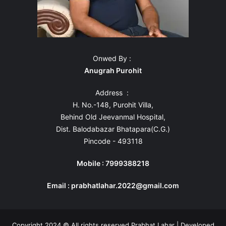
Onwed By :
Anugrah Purohit
Address :
H. No.-148, Purohit Villa,
Behind Old Jeevanmal Hospital,
Dist. Balodabazar Bhatapara(C.G.)
Pincode - 493118
Mobile : 7999388218
Email : prabhatlahar.2022@gmail.com
Copyright 2024 © All rights reserved Prabhat Lahar | Developed