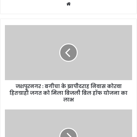
Website
जशपुरनगर
:
बगीचा
के
झापीदराह
निवास
कोरवा
हितग्राही
जगत
जशपुरनगर : बगीचा के झापीदराह निवास कोरवा
को
मिला
हितग्राही जगत को मिला बिजली बिल हॉफ योजना का
बिजली
लाभ
बिल
हॉफ
कोण्डागांव
योजना
:
का
मनरेगा
लाभ
के