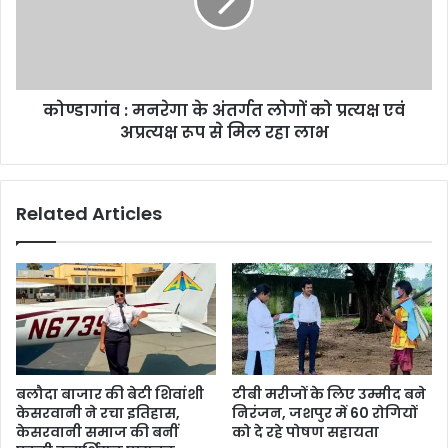
अंतर्गत
लोगों
को
प्रत्यक्ष
एवं
कोण्डागांव : मनरेगा के अंतर्गत लोगों को प्रत्यक्ष एवं
अप्रत्यक्ष
रूप
अप्रत्यक्ष रूप से मिल रहा लाभ
से
मिल
रहा
Related Articles
लाभ
बलौदा बाजार की बेटी शिवांशी
टीबी मरीजों के लिए उम्मीद बने
केसरवानी ने रचा इतिहास,
निरंजन, जशपुर में 60 रोगियों
केसरवानी समाज की बनीं
को दे रहे पोषण सहायता