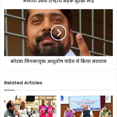
मनाया 36वां राष्ट्रीय सड़क सुरक्षा माह
सुरक्षा
माह
कोरबा
निगमायुक्त
आशुतोष
पांडेय
ने
किया
मतदान
कोरबा निगमायुक्त आशुतोष पांडेय ने किया मतदान
Related Articles