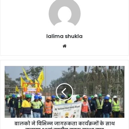
lalima shukla
Website
बालको
ने
विभिन्न
जागरूकता
कार्यक्रमों
के
साथ
मनाया
36वां
बालको ने विभिन्न जागरूकता कार्यक्रमों के साथ
राष्ट्रीय
सड़क