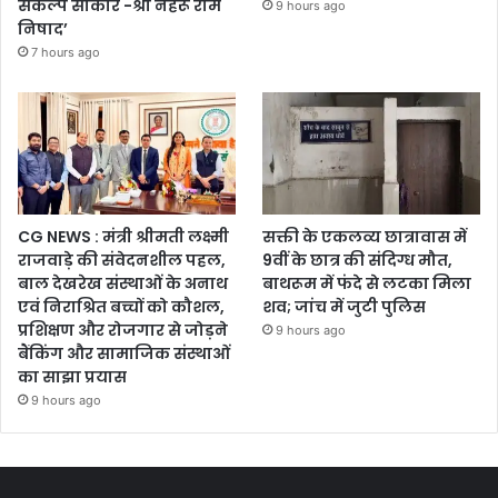
संकल्प साकार -श्री नेहरू राम
9 hours ago
निषाद’
7 hours ago
CG NEWS : मंत्री श्रीमती लक्ष्मी
सक्ती के एकलव्य छात्रावास में
राजवाड़े की संवेदनशील पहल,
9वीं के छात्र की संदिग्ध मौत,
बाल देखरेख संस्थाओं के अनाथ
बाथरूम में फंदे से लटका मिला
एवं निराश्रित बच्चों को कौशल,
शव; जांच में जुटी पुलिस
प्रशिक्षण और रोजगार से जोड़ने
9 hours ago
बैंकिंग और सामाजिक संस्थाओं
का साझा प्रयास
9 hours ago