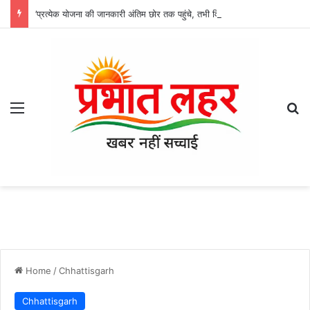
’प्रत्येक योजना की जानकारी अंतिम छोर तक पहुंचे, तभी विकसित भारत का होगा संकल्प साकार -श्री नेहरू राम निषाद’
Menu
Se
Home
/
Chhattisgarh
Chhattisgarh