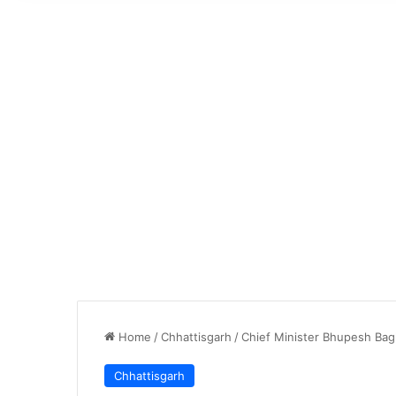
Home
/
Chhattisgarh
/
Chief Minister Bhupesh Bagh
Chhattisgarh