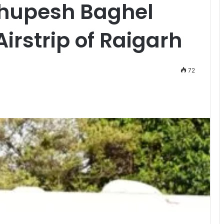
Bhupesh Baghel
irstrip of Raigarh
72