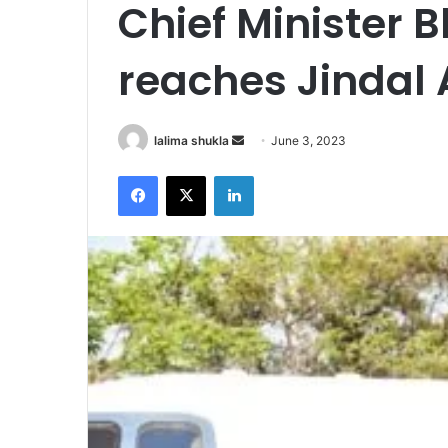
Chief Minister 
reaches Jindal A
Send
lalima shukla
June 3, 2023
an
Facebook
X
LinkedIn
email