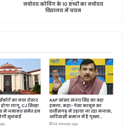
नवोदय
नवोदय कोचिंग के 10 बच्चों का नवोदय
विद्यालय
विद्यालय में चयन
में
चयन
ईकोर्ट का नया रोस्टर
AAP सांसद संजय सिंह का बड़ा
 होगा लागू, CJ सिन्हा
हमला, कहा- पेसा कानून का
ेंच में जमानत समेत इन
छत्तीसगढ़ में उड़ाया जा रहा मजाक,
होगी सुनवाई
आदिवासी समाज में है गुस्सा…
ago
54 minutes ago