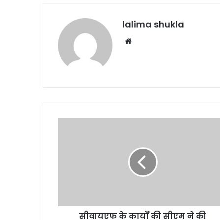
lalima shukla
Website
सीवायएफ
के
कार्यों
की
सीएम
ने
की
सराहना,
बघेल
सीवायएफ के कार्यों की सीएम ने की
का