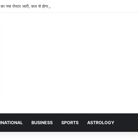
ट का नया रोस्टर जारी, कल से होगा लागू, CJ सिन्हा की स्पेशल बेंच में जमानत समेत इन मामलों की 
RNATIONAL
BUSINESS
SPORTS
ASTROLOGY