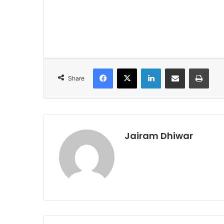
Facebook
X
LinkedIn
Share via Email
Print
Share
Jairam Dhiwar