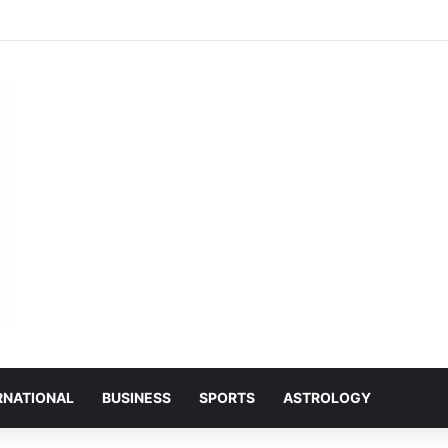
ा ग्राउंड में आयोजित शिव महापुराण में सम्मिलित हुए राजेश्री महन्त रामसुंदर दास
RNATIONAL
BUSINESS
SPORTS
ASTROLOGY