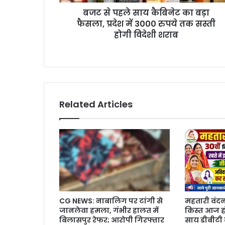
प्रदेश
बजट से पहले साय कैबिनेट का बड़ा
में
3000
फैसला, प्रदेश में 3000 रुपये तक सस्ती
रुपये
होगी विदेशी शराब
तक
सस्ती
होगी
विदेशी
शराब
Related Articles
CG NEWS: नाबालिग पर टांगी से
महतारी वंद
जानलेवा हमला, गंभीर हालत में
किस्त आज होग
बिलासपुर रेफर; आरोपी गिरफ्तार
साय डीबीटी क