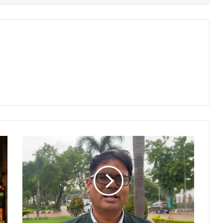
छत्तीसगढ़
का
बजट
कल
होगा
पेश,
वित्त
मंत्री