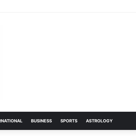
की 30वीं किस्त आज होगी जारी, मुख्यमंत्री साय डीबीटी के माध्यम से करेंगे राशि का अंतरण
RNATIONAL
BUSINESS
SPORTS
ASTROLOGY