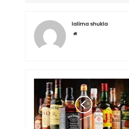
lalima shukla
Website
बजट
से
पहले
साय
कैबिनेट
का
बड़ा
फैसला,