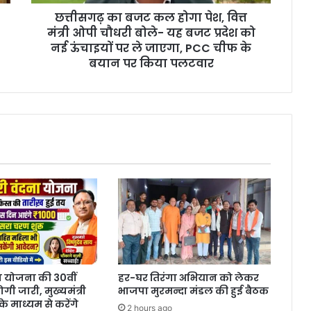
ओपी
छत्तीसगढ़ का बजट कल होगा पेश, वित्त
चौधरी
बोले-
मंत्री ओपी चौधरी बोले- यह बजट प्रदेश को
यह
नई ऊंचाइयों पर ले जाएगा, PCC चीफ के
बजट
बयान पर किया पलटवार
प्रदेश
को
नई
ऊंचाइयों
पर
ले
जाएगा,
PCC
चीफ
के
बयान
पर
किया
पलटवार
न योजना की 30वीं
हर-घर तिरंगा अभियान को लेकर
ी जारी, मुख्यमंत्री
भाजपा मुरमन्दा मंडल की हुई बैठक
े माध्यम से करेंगे
2 hours ago