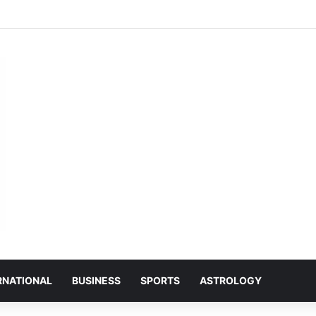
 जानकारी अंतिम छोर तक पहुंचे, तभी विकसित भारत का होगा संकल्प साकार -श्री नेहरू राम निषाद’
RNATIONAL
BUSINESS
SPORTS
ASTROLOGY