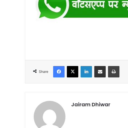
Facebook
X
LinkedIn
Share via Email
Print
Share
Jairam Dhiwar