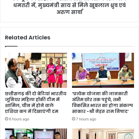
मुख्यमंत्री
धमतरी में, मुख्यमंत्री साय से मिले खूबलाल ध्रुव एवं
साय
अरुण सार्वा
से
मिले
खूबलाल
Related Articles
ध्रुव
एवं
अरुण
सार्वा
छत्तीसगढ़ की दो बेटियां भारतीय
’प्रत्येक योजना की जानकारी
जूनियर महिला हॉकी टीम में
अंतिम छोर तक पहुंचे, तभी
शामिल, चीन में होने वाले
विकसित भारत का होगा संकल्प
एशिया कप में दिखाएंगी दम
साकार -श्री नेहरू राम निषाद’
6 hours ago
7 hours ago