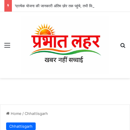
’प्रत्येक योजना की जानकारी अंतिम छोर तक पहुंचे, तभी विकसित भारत का होगा संकल्प साकार -श्री नेहरू राम निषाद’
Menu
Se
Home
/
Chhattisgarh
Chhattisgarh