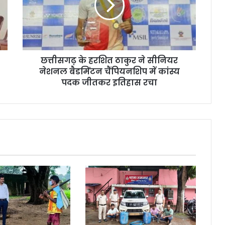
ने
सीनियर
नेशनल
बैडमिंटन
चैंपियनशिप
छत्तीसगढ़ के हरशित ठाकुर ने सीनियर
में
कांस्य
नेशनल बैडमिंटन चैंपियनशिप में कांस्य
पदक
पदक जीतकर इतिहास रचा
जीतकर
इतिहास
रचा