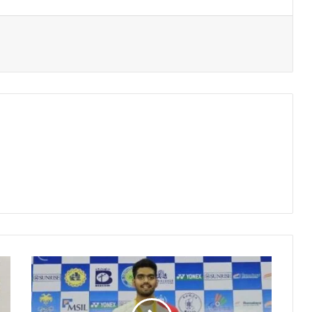
छत्तीसगढ़
के
हरशित
ठाकुर