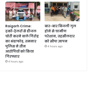
Raigarh Crime:
बार-बार बिजली गुल
ट्रकों-ट्रेलरों से डीजल
होने से ग्रामीण
चोरी करने वाले गिरोह
परेशान, तहसीलदार
का भंडाफोड़, तमनार
को सौंपा ज्ञापन
पुलिस ने तीन
4 hours ago
आरोपियों को किया
गिरफ्तार
4 hours ago