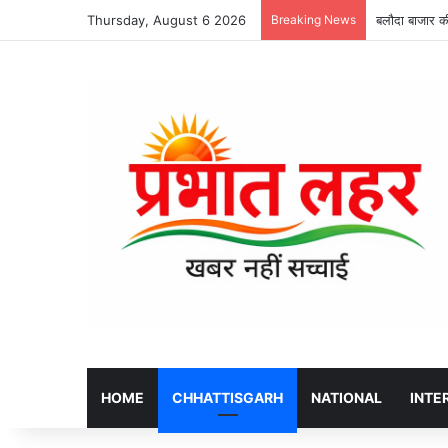
Thursday, August 6 2026
Breaking News
बलौदा बाजार क
HOME
CHHATTISGARH
NATIONAL
INTE