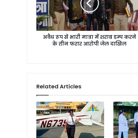
मात्रा
में
शराब
डम्प
करने
अवैध रूप से भारी मात्रा में शराब डम्प करने
के
तीन
के तीन फरार आरोपी जेल दाखिल
फरार
आरोपी
जेल
दाखिल
Related Articles