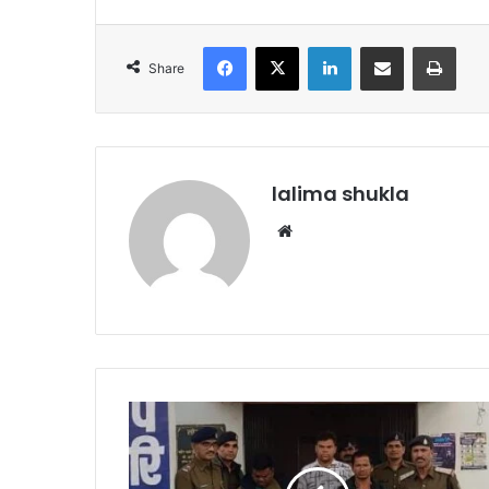
Facebook
X
LinkedIn
Share via Email
Print
Share
lalima shukla
Website
अवैध
रूप
से
भारी