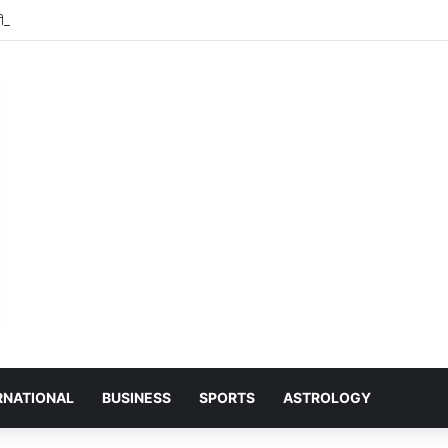
ी बेटी शिवांशी केसरवानी ने रचा इतिहास, केसरवानी समाज की बनीं पहली कमर्शियल पायलट
RNATIONAL
BUSINESS
SPORTS
ASTROLOGY