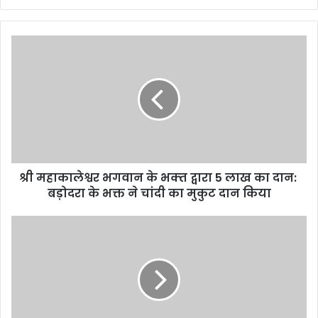
श्री
महाकालेश्वर
भगवान
के
भक्‍त
द्वारा
5
लाख
का
श्री महाकालेश्वर भगवान के भक्‍त द्वारा 5 लाख का दान: ​​​​​​​
दान:
बड़ोदरा के भक्त ने चांदी का मुकुट दान किया
बड़ोदरा
के
निवाड़ी
भक्त
जिले
ने
की
चांदी
उपलब्धि:
का
डाटा
मुकुट
क्वालिटी
दान
व