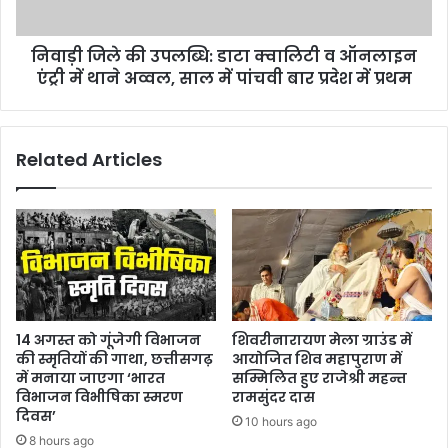
किया
ऑनलाइन
एंट्री
निवाड़ी जिले की उपलब्धि: डाटा क्वालिटी व ऑनलाइन
में
थाने
एंट्री में थाने अव्वल, साल में पांचवी बार प्रदेश में प्रथम
अव्वल, साल
में
पांचवी
Related Articles
बार
प्रदेश
में
प्रथम
14 अगस्त को गूंजेगी विभाजन
शिवरीनारायण मेला ग्राउंड में
की स्मृतियों की गाथा, छत्तीसगढ़
आयोजित शिव महापुराण में
में मनाया जाएगा ‘भारत
सम्मिलित हुए राजेश्री महन्त
विभाजन विभीषिका स्मरण
रामसुंदर दास
दिवस’
10 hours ago
8 hours ago