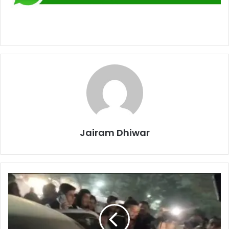
Jairam Dhiwar
*कोरबा
में
पत्नी
को
प्रेमिका