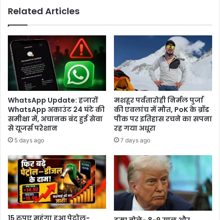
के
Related Articles
सार
और
विरासत
का
जश्न
मनाया*
WhatsApp Update: हजारों
मशहूर पर्वतारोही निर्मल पुर्जा
WhatsApp अकाउंट 24 घंटे की
की एवलांच में मौत, PoK के ब्रॉड
समीक्षा में, अचानक बंद हुई सेवा
पीक पर इतिहास रचने का सपना
से यूजर्स परेशान
रह गया अधूरा
5 days ago
7 days ago
15 रुपए महंगा हुआ पेट्रोल-
ट्रम्प बोले- 8-9 साल और