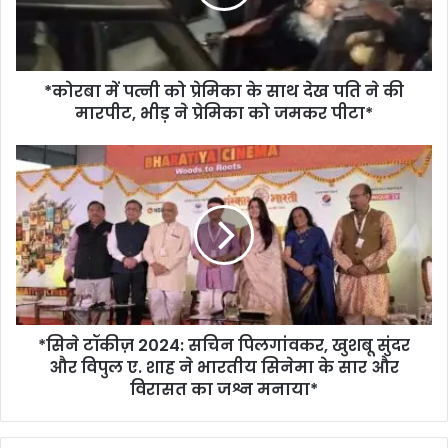
के
साथ
देख
पति
*कोरबा में पत्नी को प्रेमिका के साथ देख पति ने की
ने
की
मारपीट, भीड़ ने प्रेमिका को जमकर पीटा*
मारपीट,
भीड़
*सिने
ने
टॉकीज़
प्रेमिका
2024:
को
सचिन
जमकर
पिलगांवकर,
पीटा*
खुशबू
सुंदर
और
विपुल
*सिने टॉकीज़ 2024: सचिन पिलगांवकर, खुशबू सुंदर
ए.
शाह
और विपुल ए. शाह ने भारतीय सिनेमा के सार और
ने
विरासत का जश्न मनाया*
भारतीय
सिनेमा