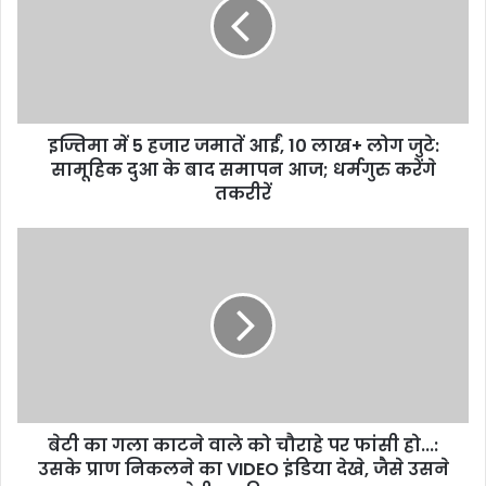
हजार
जमातें
आईं,
10
लाख+
लोग
इज्तिमा में 5 हजार जमातें आईं, 10 लाख+ लोग जुटे:
जुटे:
सामूहिक
सामूहिक दुआ के बाद समापन आज; धर्मगुरु करेंगे
दुआ
तकरीरें
के
बाद
बेटी
समापन
का
आज;
गला
धर्मगुरु
काटने
करेंगे
वाले
तकरीरें
को
चौराहे
पर
फांसी
बेटी का गला काटने वाले को चौराहे पर फांसी हो...:
हो...:
उसके
उसके प्राण निकलने का VIDEO इंडिया देखे, जैसे उसने