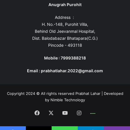
Anugrah Purohit
Address :
H. No.-148, Purohit Villa,
Behind Old Jeevanmal Hospital,
Dist. Balodabazar Bhatapara(C.G.)
Pincode - 493118
Mobile : 7999388218
Email : prabhatlahar.2022@gmail.com
Copyright 2024 © All rights reserved Prabhat Lahar | Developed
by
Nimble Technology
Facebook
X
YouTube
Instagram
Whatsapp