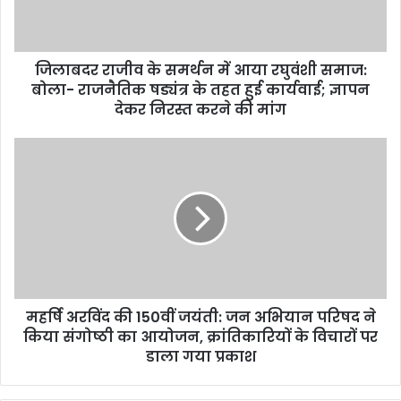
रघुवंशी
समाज:
बोला-
जिलाबदर राजीव के समर्थन में आया रघुवंशी समाज:
राजनैतिक
षड्यंत्र
बोला- राजनैतिक षड्यंत्र के तहत हुई कार्यवाई; ज्ञापन
के
देकर निरस्त करने की मांग
तहत
हुई
महर्षि
कार्यवाई;
अरविंद
ज्ञापन
की
देकर
150वीं
निरस्त
जयंती:
करने
जन
की
अभियान
मांग
परिषद
ने
महर्षि अरविंद की 150वीं जयंती: जन अभियान परिषद ने
किया
संगोष्ठी
किया संगोष्ठी का आयोजन, क्रांतिकारियों के विचारों पर
का
डाला गया प्रकाश
आयोजन,
क्रांतिकारियों