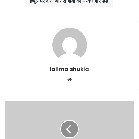
पुल पर दोनों ओर से गायों को घेरकर मारे डंडे
lalima shukla
Website
जिलाबदर
राजीव
के
समर्थन
में
आया