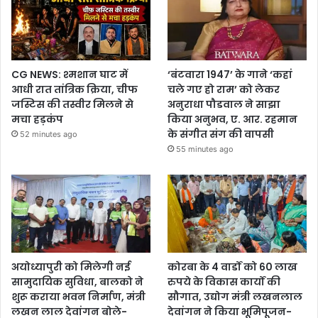
CG NEWS: श्मशान घाट में
‘बंटवारा 1947’ के गाने ‘कहां
आधी रात तांत्रिक क्रिया, चीफ
चले गए हो राम’ को लेकर
जस्टिस की तस्वीर मिलने से
अनुराधा पौडवाल ने साझा
मचा हड़कंप
किया अनुभव, ए. आर. रहमान
के संगीत संग की वापसी
52 minutes ago
55 minutes ago
अयोध्यापुरी को मिलेगी नई
कोरबा के 4 वार्डों को 60 लाख
सामुदायिक सुविधा, बालको ने
रुपये के विकास कार्यों की
शुरू कराया भवन निर्माण, मंत्री
सौगात, उद्योग मंत्री लखनलाल
लखन लाल देवांगन बोले-
देवांगन ने किया भूमिपूजन-