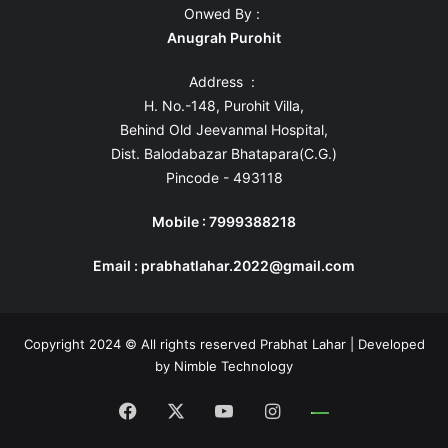
Onwed By :
Anugrah Purohit
Address :
H. No.-148, Purohit Villa,
Behind Old Jeevanmal Hospital,
Dist. Balodabazar Bhatapara(C.G.)
Pincode - 493118
Mobile : 7999388218
Email : prabhatlahar.2022@gmail.com
Copyright 2024 © All rights reserved Prabhat Lahar | Developed
by
Nimble Technology
Facebook
X
YouTube
Instagram
Whatsapp