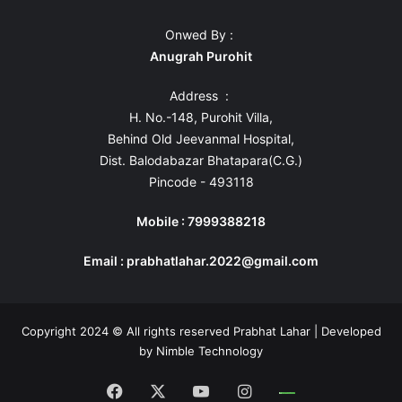
Onwed By :
Anugrah Purohit
Address :
H. No.-148, Purohit Villa,
Behind Old Jeevanmal Hospital,
Dist. Balodabazar Bhatapara(C.G.)
Pincode - 493118
Mobile : 7999388218
Email : prabhatlahar.2022@gmail.com
Copyright 2024 © All rights reserved Prabhat Lahar | Developed
by
Nimble Technology
Facebook
X
YouTube
Instagram
Whatsapp