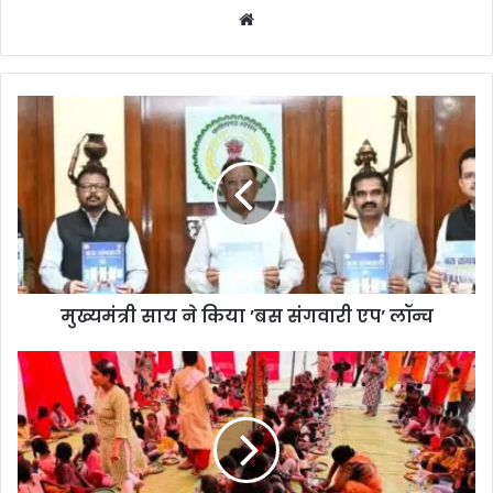
Website
मुख्यमंत्री
साय
ने
किया
’बस
संगवारी
एप’
लॉन्च
मुख्यमंत्री साय ने किया ’बस संगवारी एप’ लॉन्च
भैरव
जयंती
महोत्सव
का
हुआ
समापन