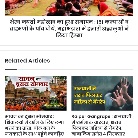
:
151
कन्याओं
भैरव जयंती महोत्सव का हुआ समापन : 151 कन्याओं व
व
ब्राह्मणों
ब्राह्मणों के पाँव धोये, महाभंडारा में हज़ारों श्रद्धालुओं ने
के
लिया हिस्सा
पाँव
धोये,
महाभंडारा
Related Articles
में
हज़ारों
श्रद्धालुओं
ने
लिया
हिस्सा
सावन का दूसरा सोमवार :
Raipur Gangrape : राजधानी
शिवालयों में दर्शन के लिए लगा
में शर्मनाक वारदात, शराब
भक्तों का तांता, बोल बम के
पिलाकर महिला से गैंगरेप,
जयकारों के साथ पहुंचे कांवड़िए
नाबालिग समेत 4 गिरफ्तार