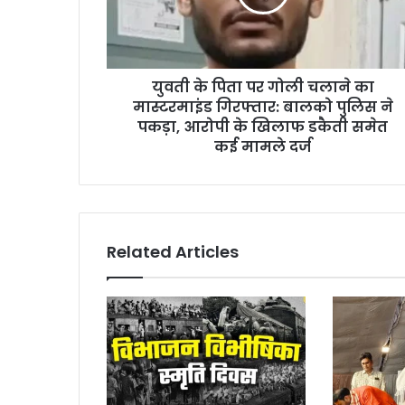
चलाने
का
मास्टरमाइंड
गिरफ्तार:
युवती के पिता पर गोली चलाने का
बालको
पुलिस
मास्टरमाइंड गिरफ्तार: बालको पुलिस ने
ने
पकड़ा, आरोपी के खिलाफ डकैती समेत
पकड़ा,
कई मामले दर्ज
आरोपी
के
खिलाफ
डकैती
समेत
Related Articles
कई
मामले
दर्ज