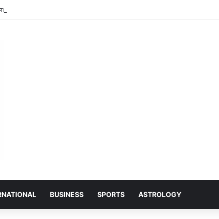
ा ग्राउंड में आयोजित शिव महापुराण में सम्मिलित हुए राजेश्री महन्त रामसुंदर दास
RNATIONAL
BUSINESS
SPORTS
ASTROLOGY