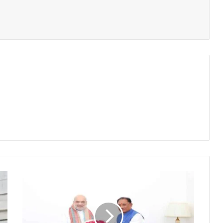
जहां
कभी
एम्बुलेंस
पहुंचना
भी