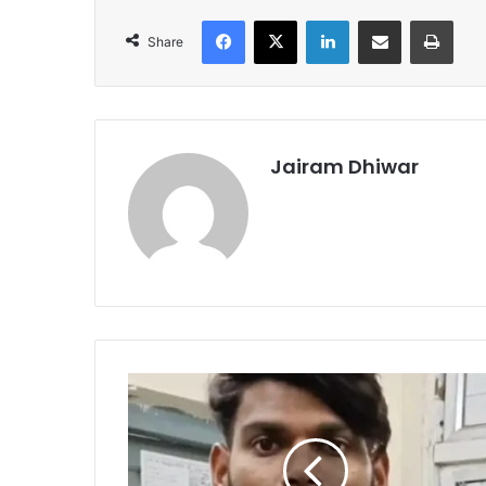
Facebook
X
LinkedIn
Share via Email
Print
Share
Jairam Dhiwar
युवती
के
पिता
पर
गोली