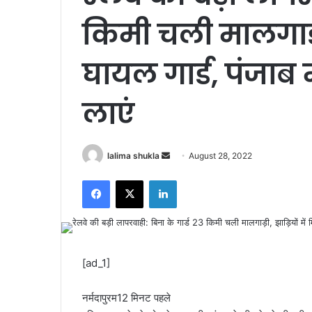
किमी चली मालगाड़ी
घायल गार्ड, पंजाब
लाएं
Send
lalima shukla
August 28, 2022
an
Facebook
X
LinkedIn
email
[ad_1]
नर्मदापुरम
12 मिनट पहले