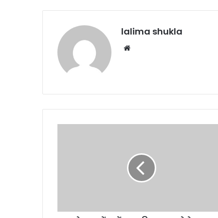
lalima shukla
Website
भोपाल
में
स्टूडेंट
का
दिल
दहला
देने
वाला
सुसाइड: