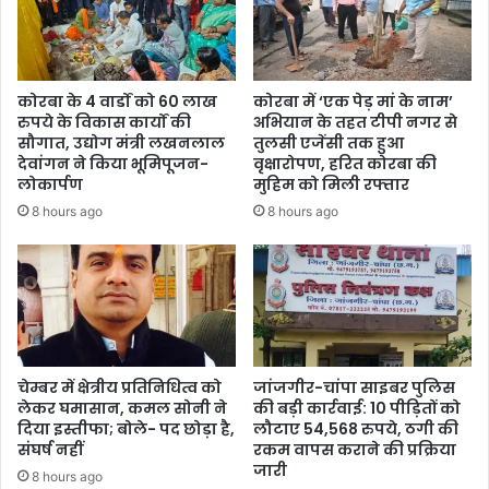
कोरबा के 4 वार्डों को 60 लाख
कोरबा में ‘एक पेड़ मां के नाम’
रुपये के विकास कार्यों की
अभियान के तहत टीपी नगर से
सौगात, उद्योग मंत्री लखनलाल
तुलसी एजेंसी तक हुआ
देवांगन ने किया भूमिपूजन-
वृक्षारोपण, हरित कोरबा की
लोकार्पण
मुहिम को मिली रफ्तार
8 hours ago
8 hours ago
चेम्बर में क्षेत्रीय प्रतिनिधित्व को
जांजगीर-चांपा साइबर पुलिस
लेकर घमासान, कमल सोनी ने
की बड़ी कार्रवाई: 10 पीड़ितों को
दिया इस्तीफा; बोले- पद छोड़ा है,
लौटाए 54,568 रुपये, ठगी की
संघर्ष नहीं
रकम वापस कराने की प्रक्रिया
जारी
8 hours ago