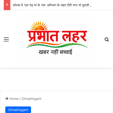
कोरबा में ‘एक पेड़ मां के नाम’ अभियान के तहत टीपी नगर से तुलसी एजेंसी तक हुआ वृक्षारोपण, हरित कोरबा की मुहिम को मिली रफ्तार
Menu
Se
Home
/
Chhattisgarh
Chhattisgarh