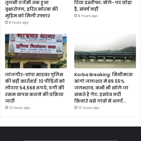
तुलसी एजेंसी तक हुआ
दिया इस्तीफा; बोले- पद छोड़ा
वृक्षारोपण, हरित कोरबा की
है, संघर्ष नहीं
मुहिम को मिली रफ्तार
8 hours ago
8 hours ago
जांजगीर-चांपा साइबर पुलिस
Korba Breaking: मिनीमाता
की बड़ी कार्रवाई: 10 पीड़ितों को
बांगो जलाशय में 89.55%
लौटाए 54,568 रुपये, ठगी की
जलभराव, कभी भी खोले जा
रकम वापस कराने की प्रक्रिया
सकते हैं गेट; हसदेव नदी
जारी
किनारे बसे गांवों में अलर्ट…
12 hours ago
12 hours ago