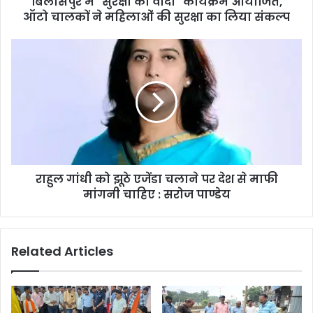
बिलासपुर में "सुरक्षा का वादा" कार्यक्रम आयोजित,
महिलाओं
ऑटो चालकों ने महिलाओं की सुरक्षा का लिया संकल्प
की
सुरक्षा
राहुल
का
गांधी
लिया
को
संकल्प
झूठे
एजेंडा
चलाने
पर
देश
से
राहुल गांधी को झूठे एजेंडा चलाने पर देश से माफी
माफी
मांगनी
मांगनी चाहिए : सरोज पाण्डेय
चाहिए
:
सरोज
Related Articles
पाण्डेय