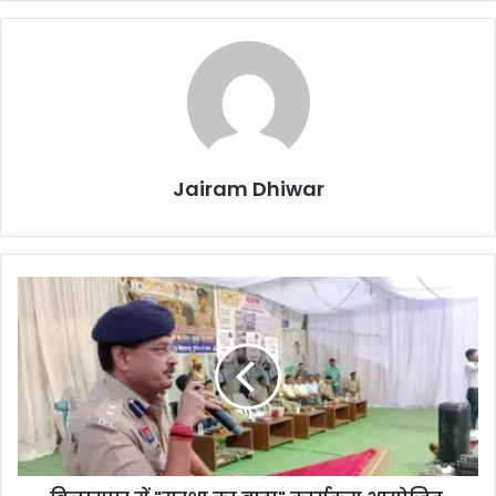
Jairam Dhiwar
बिलासपुर
में
"सुरक्षा
का
वादा"
कार्यक्रम
आयोजित,
ऑटो
चालकों
ने