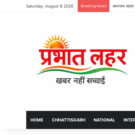
Saturday, August 8 2026
Breaking News
अमरनाथ यात्रा स
HOME
CHHATTISGARH
NATIONAL
INTE