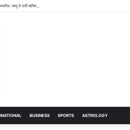
्थगित: जम्मू में भारी बारिश के चलते सुरक्षा कारणों से रोकी गई यात्रा, सीएम उमर अब्दुल्ला ने यात
RNATIONAL
BUSINESS
SPORTS
ASTROLOGY