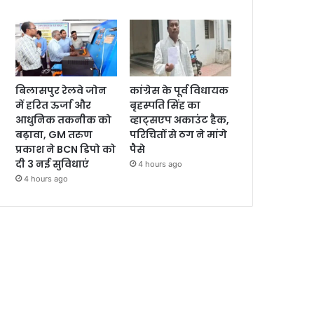
बिलासपुर रेलवे जोन
कांग्रेस के पूर्व विधायक
में हरित ऊर्जा और
बृहस्पति सिंह का
आधुनिक तकनीक को
व्हाट्सएप अकाउंट हैक,
बढ़ावा, GM तरुण
परिचितों से ठग ने मांगे
प्रकाश ने BCN डिपो को
पैसे
दी 3 नई सुविधाएं
4 hours ago
4 hours ago