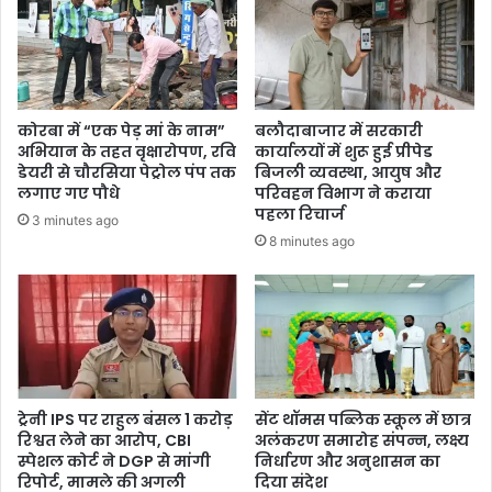
कोरबा में “एक पेड़ मां के नाम”
बलौदाबाजार में सरकारी
अभियान के तहत वृक्षारोपण, रवि
कार्यालयों में शुरू हुई प्रीपेड
डेयरी से चौरसिया पेट्रोल पंप तक
बिजली व्यवस्था, आयुष और
लगाए गए पौधे
परिवहन विभाग ने कराया
पहला रिचार्ज
3 minutes ago
8 minutes ago
ट्रेनी IPS पर राहुल बंसल 1 करोड़
सेंट थॉमस पब्लिक स्कूल में छात्र
रिश्वत लेने का आरोप, CBI
अलंकरण समारोह संपन्न, लक्ष्य
स्पेशल कोर्ट ने DGP से मांगी
निर्धारण और अनुशासन का
रिपोर्ट, मामले की अगली
दिया संदेश