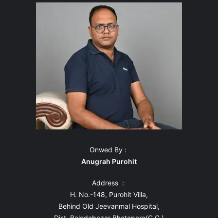
Onwed By :
Anugrah Purohit
Address :
H. No.-148, Purohit Villa,
Behind Old Jeevanmal Hospital,
Dist. Balodabazar Bhatapara(C.G.)