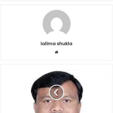
lalima shukla
Website
आरक्षण
को
लेकर
भाजपा
की
नीयत
में
खोट