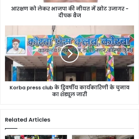
उजागर
आरक्षण को लेकर भाजपा की नीयत में खोट उजागर -
-
दीपक
दीपक बैज
बैज
Korba
press
club
के
द्विवर्षीय
कार्यकारिणी
के
चुनाव
का
Korba press club के द्विवर्षीय कार्यकारिणी के चुनाव
शेड्यूल
जारी
का शेड्यूल जारी
Related Articles