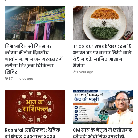
विश्व आदिवासी दिवस पर
Tricolour Breakfast : इस 15
कोरबा में तीन दिवसीय
अगस्त घर पर बनाएं तिरंगे वाले
आयोजन, आज अजगरबहार में
ये 5 नाश्ते, जानिए आसान
लगेगा निशुल्क चिकित्सा
रेसिपी
शिविर
1 hour ago
57 minutes ago
Rashifal (राशिफल): दैनिक
CM साय के नेतृत्व में छत्तीसगढ़
राशिफल 08 अगस्त 2026
को बड़ी औद्योगिक उपलब्धि: