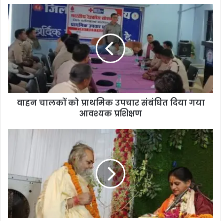
वाहन
चालकों
को
प्राथमिक
उपचार
संबंधित
दिया
गया
आवश्यक
वाहन चालकों को प्राथमिक उपचार संबंधित दिया गया
प्रशिक्षण
आवश्यक प्रशिक्षण
तुलसी
चरचा
राम
के
कटे
कोटि
अपराध
-राजेश्री
महन्त