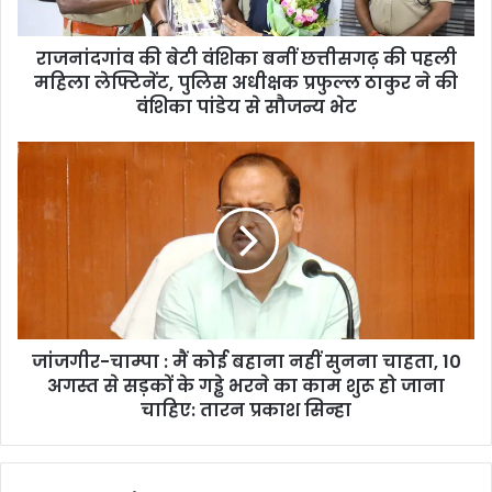
पहली
महिला
राजनांदगांव की बेटी वंशिका बनीं छत्तीसगढ़ की पहली
लेफ्टिनेंट,
पुलिस
महिला लेफ्टिनेंट, पुलिस अधीक्षक प्रफुल्ल ठाकुर ने की
अधीक्षक
वंशिका पांडेय से सौजन्य भेट
प्रफुल्ल
ठाकुर
जांजगीर-
ने
चाम्पा
की
:
वंशिका
मैं
पांडेय
कोई
से
बहाना
सौजन्य
नहीं
भेट
सुनना
चाहता,
जांजगीर-चाम्पा : मैं कोई बहाना नहीं सुनना चाहता, 10
10
अगस्त
अगस्त से सड़कों के गड्ढे भरने का काम शुरू हो जाना
से
चाहिए: तारन प्रकाश सिन्हा
सड़कों
के
गड्ढे