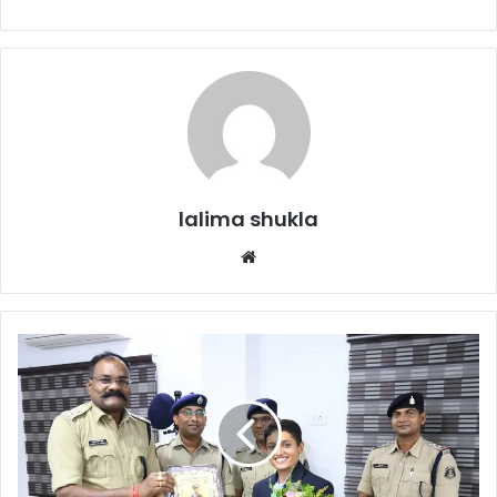
lalima shukla
Website
राजनांदगांव
की
बेटी
वंशिका
बनीं
छत्तीसगढ़
की