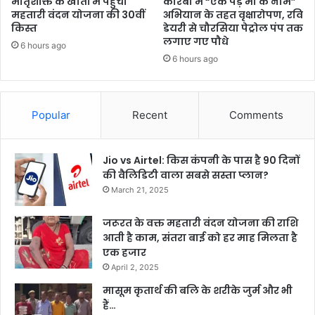
मातृशक्ति के खातों में पहुँची
कोरबा में “एक पेड़ मां के नाम”
महतारी वंदन योजना की 30वीं
अभियान के तहत वृक्षारोपण, रवि
किस्त
डेयरी से चौरसिया पेट्रोल पंप तक
लगाए गए पौधे
6 hours ago
6 hours ago
Popular
Recent
Comments
Jio vs Airtel: किस कंपनी के पास है 90 दिनों
की वैलिडिटी वाला सबसे सस्ता प्लान?
March 21, 2025
जरूरत के वक्त महतारी वंदन योजना की राशि
आती है काम, संतरा बाई को हर माह मिलता है
एक हजार
April 2, 2025
मासूम कृतार्थ की बलि के शरीके जुर्म और भी
हैं…