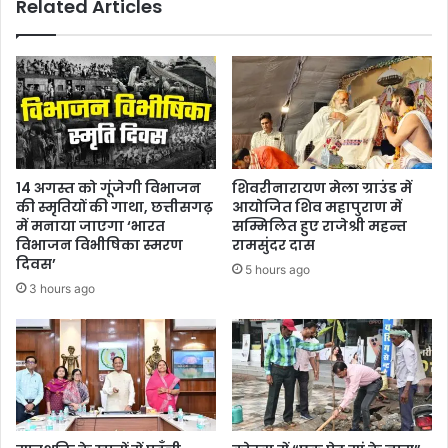
Related Articles
भरने
का
काम
शुरू
हो
जाना
चाहिए:
तारन
प्रकाश
14 अगस्त को गूंजेगी विभाजन
शिवरीनारायण मेला ग्राउंड में
सिन्हा
की स्मृतियों की गाथा, छत्तीसगढ़
आयोजित शिव महापुराण में
में मनाया जाएगा ‘भारत
सम्मिलित हुए राजेश्री महन्त
विभाजन विभीषिका स्मरण
रामसुंदर दास
दिवस’
5 hours ago
3 hours ago