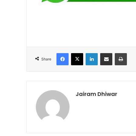
Facebook
X
LinkedIn
Share via Email
Print
Share
Jairam Dhiwar