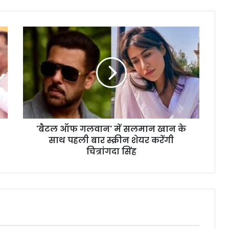
'बैटल
ऑफ
गलवान'
में
सलमान
खान
के
साथ
पहली
'बैटल ऑफ गलवान' में सलमान खान के
बार
स्क्रीन
साथ पहली बार स्क्रीन शेयर करेंगी
शेयर
चित्रांगदा सिंह
करेंगी
चित्रांगदा
सिंह