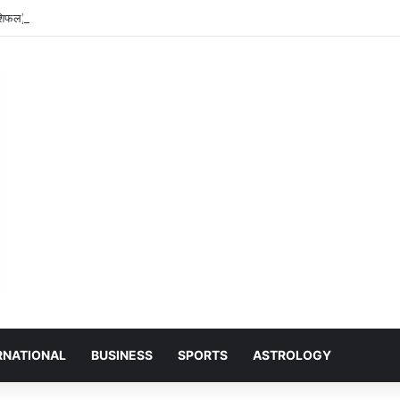
ाशिफल):दैनिक राशिफल 06 अगस्त 2026 (Daily Rashifal 06 August 2026)
RNATIONAL
BUSINESS
SPORTS
ASTROLOGY