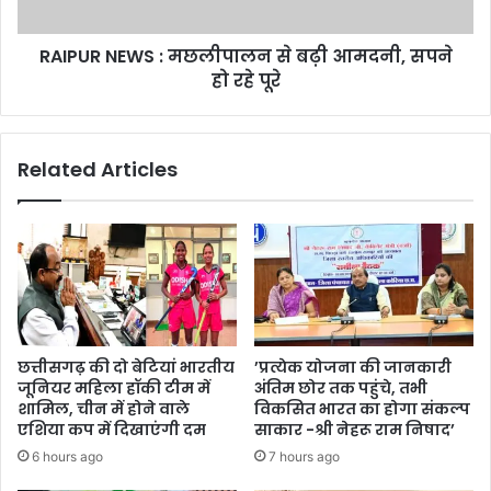
की
सपने
हो
RAIPUR NEWS : मछलीपालन से बढ़ी आमदनी, सपने
रहे
पूरे
हो रहे पूरे
Related Articles
छत्तीसगढ़ की दो बेटियां भारतीय
’प्रत्येक योजना की जानकारी
जूनियर महिला हॉकी टीम में
अंतिम छोर तक पहुंचे, तभी
शामिल, चीन में होने वाले
विकसित भारत का होगा संकल्प
एशिया कप में दिखाएंगी दम
साकार -श्री नेहरू राम निषाद’
6 hours ago
7 hours ago