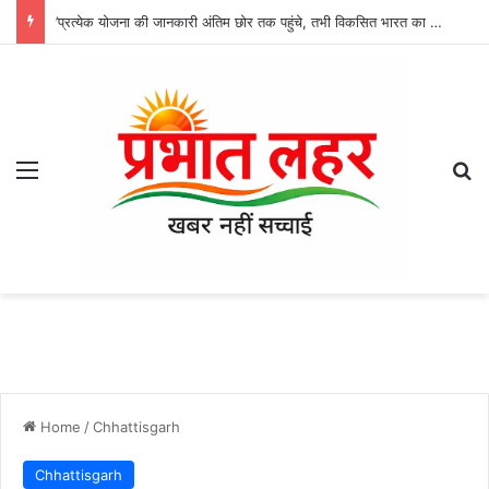
’प्रत्येक योजना की जानकारी अंतिम छोर तक पहुंचे, तभी विकसित भारत का होगा संकल्प साकार -श्री नेहरू राम निषाद’
Menu
Se
Home
/
Chhattisgarh
Chhattisgarh