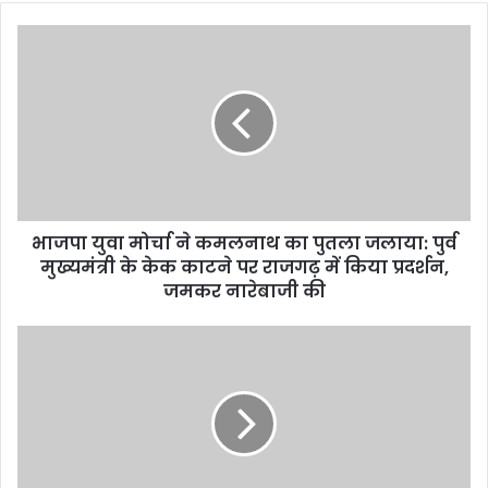
भाजपा
युवा
मोर्चा
ने
कमलनाथ
का
पुतला
जलाया:
पुर्व
भाजपा युवा मोर्चा ने कमलनाथ का पुतला जलाया: पुर्व
मुख्यमंत्री
के
मुख्यमंत्री के केक काटने पर राजगढ़ में किया प्रदर्शन,
केक
जमकर नारेबाजी की
काटने
पर
RAIPUR
राजगढ़
NEWS
में
:
किया
मछलीपालन
प्रदर्शन,
से
जमकर
बढ़ी
नारेबाजी
आमदनी,