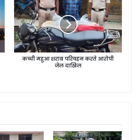
महुआ
शराब
परिवहन
करते
आरोपी
जेल
दाखिल
कच्ची महुआ शराब परिवहन करते आरोपी
जेल दाखिल