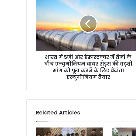
में
5जी
और
इंफ्रास्ट्रक्चर
में
तेजी
के
बीच
भारत में 5जी और इंफ्रास्ट्रक्चर में तेजी के
एल्युमीनियम
वायर
बीच एल्युमीनियम वायर रॉड्स की बढ़ती
रॉड्स
मांग को पूरा करने के लिए वेदांता
की
एल्युमीनियम तैयार
बढ़ती
मांग
को
पूरा
करने
Related Articles
के
लिए
वेदांता
एल्युमीनियम