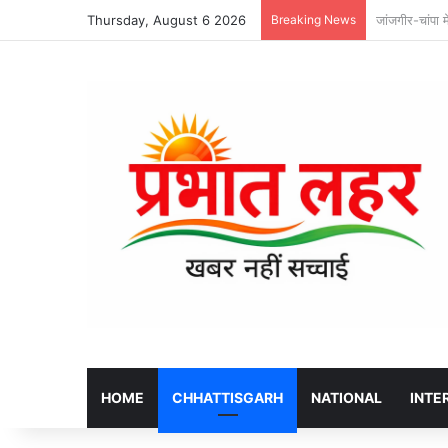
Thursday, August 6 2026
Breaking News
JSW महानदी पाव
HOME
CHHATTISGARH
NATIONAL
INTE