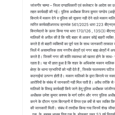
जांजगीर चाम्पा – जिला दण्डाधिकारी एवं कलेक्टर के आदेश का उ
तहत कार्यवाही की गई। पुलिस अधीक्षक विजय कुमार पाण्डेय (आईपीएस)
किराये में मकान देने व पुलिस को सूचना नही देने वाले मकान 
त्वरित कार्यवाहीअपराध क्रमांक 561/2025 धारा 223 बीएनएस 
किरायेदारो के ऊपर किया गया धारा 170/126 , 135(3) बीएनएस
मालिकों से अपील की है कि यदि बाहर से आकर कोई बाहरी व्यक्ति 
करते है तो बाहरी व्यक्तियों का पूर्ण पता के साथ जानकारी तत्काल 
जिलें में असामाजिक तत्व नगरीय क्षेत्रों एवं नगर बाह्य क्षेत्रों म
करते है। जिसमें नगर की शांति व्यवस्था को खतरा होने के साथ
रहता है। यह भी ज्ञात हुआ है कि शहर के अधिकांश मकान मालिक अपन
क्षेत्र के थाना प्रभारियों को नही देते हैं , जिसके फलस्वरुप घट
कठनाईयां उत्पन्न होती है। मकान मालिको के द्वारा किराये पर मका
आरोपियों के संबंध में जानकारी नही मिल पाती है। अवैध तरीके से था
मालिको के विरूद्व कार्यवाही किये जाने हेतु पुलिस अधीक्षक जांजी
अधीक्षक उमेश कुमार कश्यप के मार्ग दर्शन और नगर पुलिस अधीक्षक
करने के दौरान ग्राम बिरगहनी में विगत एक वर्षो से चार व्यक्ति कि
की जानकारी मिली। संबंध में तस्दीक किया गया जिनमें शेख जी
, एस. के. महबूब आलम पिता एस.के. मोकसद उम्र 53 वर्ष निवा