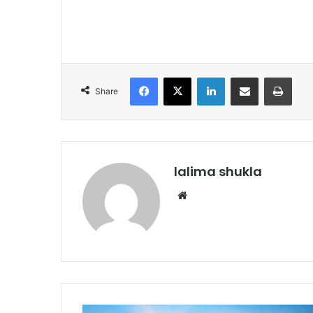
Facebook
X
LinkedIn
Share via Email
Print
Share
lalima shukla
Website
भारत