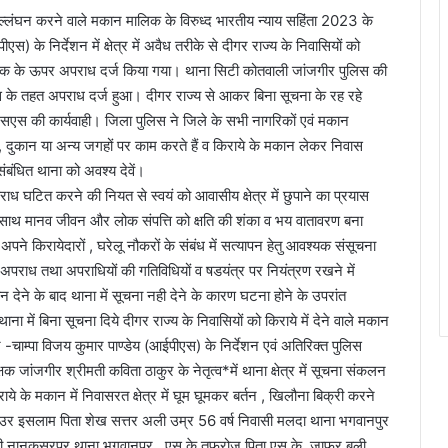
ल्लंघन करने वाले मकान मालिक के विरुध्द भारतीय न्याय सहिंता 2023 के
 के निर्देशन में क्षेत्र में अवैध तरीके से दीगर राज्य के निवासियों को
मालिक के ऊपर अपराध दर्ज किया गया। थाना सिटी कोतवाली जांजगीर पुलिस की
के तहत अपराध दर्ज हुआ। दीगर राज्य से आकर बिना सूचना के रह रहे
एस की कार्यवाही। जिला पुलिस ने जिले के सभी नागरिकों एवं मकान
, दुकान या अन्य जगहों पर काम करते हैं व किराये के मकान लेकर निवास
संबंधित थाना को अवश्य देवें।
ें अपराध घटित करने की नियत से स्वयं को आवासीय क्षेत्र में छुपाने का प्रयास
- साथ मानव जीवन और लोक संपत्ति को क्षति की शंका व भय वातावरण बना
े किरायेदारों , घरेलू नौकरों के संबंध में सत्यापन हेतु आवश्यक संसूचना
ित अपराध तथा अपराधियों की गतिविधियों व षडयंत्र पर नियंत्रण रखने में
न देने के बाद थाना में सूचना नही देने के कारण घटना होने के उपरांत
ना में बिना सूचना दिये दीगर राज्य के निवासियों को किराये में देने वाले मकान
गर -चाम्पा विजय कुमार पाण्डेय (आईपीएस) के निर्देशन एवं अतिरिक्त पुलिस
 जांजगीर श्रीमती कविता ठाकुर के नेतृत्व*में थाना क्षेत्र में सूचना संकलन
राये के मकान में निवासरत क्षेत्र में घूम घूमकर बर्तन , खिलौना बिक्री करने
याउर इसलाम पिता शेख सत्तर अली उम्र 56 वर्ष निवासी मलदा थाना भगवानपुर
सी नानकसरपुर थाना भगवानपुर , एस के तफरोज पिता एस.के. जाफर बली