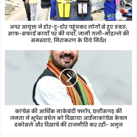
डोर
पहुंचकर
लोगों
से
अपर आयुक्त ने डोर-टू-डोर पहुंचकर लोगों से हुए रूबरू,
हुए
रूबरू,
साफ-सफाई कार्यो पर की चर्चा, जानी गली-मोहल्ले की
साफ-
समस्याएं, निराकरण के दिये निर्देश
सफाई
कार्यो
कांग्रेस
पर
की
की
आर्थिक
चर्चा,
नाकेबंदी
जानी
फ्लॉप,
गली-
छत्तीसगढ़
मोहल्ले
की
की
जनता
समस्याएं,
ने
निराकरण
कांग्रेस की आर्थिक नाकेबंदी फ्लॉप, छत्तीसगढ़ की
भूपेश
के
बघेल
जनता ने भूपेश बघेल को दिखाया आईनाकांग्रेस केवल
दिये
को
ढकोसले और दिखावे की राजनीति कर रही- अनुज
निर्देश
दिखाया
आईनाकांग्रेस