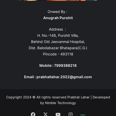
Onwed By :
Anugrah Purohit
Address :
H. No.-148, Purohit Villa,
Behind Old Jeevanmal Hospital,
Dist. Balodabazar Bhatapara(C.G.)
Pincode - 493118
Mobile : 7999388218
Email : prabhatlahar.2022@gmail.com
Copyright 2024 © All rights reserved Prabhat Lahar | Developed
by
Nimble Technology
Facebook
X
YouTube
Instagram
Whatsapp