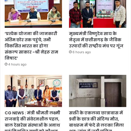
’प्रत्येक योजना की जानकारी
मुख्यमंत्री विष्णुदेव साय के
अंतिम छोर तक पहुंचे, तभी
नेतृत्व में छत्तीसगढ़ के जैविक
विकसित भारत का होगा
उत्पादों की राष्ट्रीय मंच पर गूंज
संकल्प साकार -श्री नेहरू राम
6 hours ago
निषाद’
4 hours ago
CG NEWS : मंत्री श्रीमती लक्ष्मी
सक्ती के एकलव्य छात्रावास में
राजवाड़े की संवेदनशील पहल,
9वीं के छात्र की संदिग्ध मौत,
बाल देखरेख संस्थाओं के अनाथ
बाथरूम में फंदे से लटका मिला