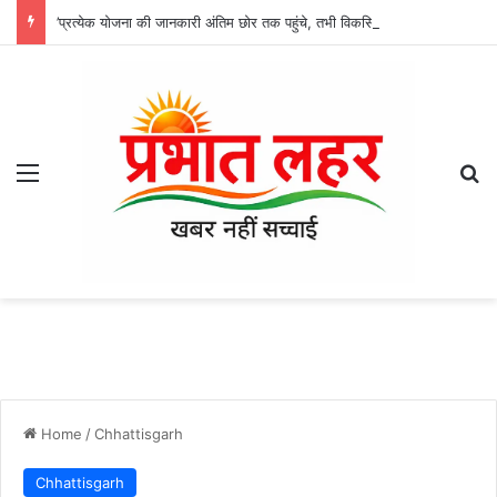
’प्रत्येक योजना की जानकारी अंतिम छोर तक पहुंचे, तभी विकसित भारत का होगा संकल्प साकार -श्री नेहरू राम निषाद’
Menu
Se
Home
/
Chhattisgarh
Chhattisgarh