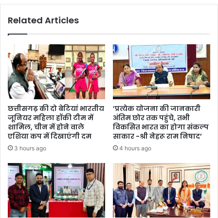
केवल
Related Articles
ढकोसले
और
दिखावे
की
राजनीति
कर
रही-
अनुज
छत्तीसगढ़ की दो बेटियां भारतीय
’प्रत्येक योजना की जानकारी
जूनियर महिला हॉकी टीम में
अंतिम छोर तक पहुंचे, तभी
शामिल, चीन में होने वाले
विकसित भारत का होगा संकल्प
एशिया कप में दिखाएंगी दम
साकार -श्री नेहरू राम निषाद’
3 hours ago
4 hours ago