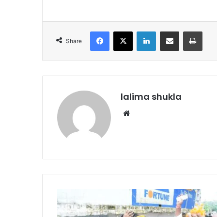
Facebook
X
LinkedIn
Share via Email
Print
Share
lalima shukla
Website
तपती
धूप
में