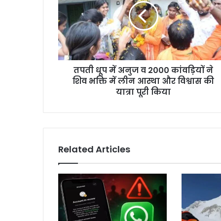
अनुज
व
2000
कांवड़ियों
ने
शिव
तपती धूप में अनुज व 2000 कांवड़ियों ने
भक्ति
में
शिव भक्ति में लीन आस्था और विश्वास की
लीन
यात्रा पूरी किया
आस्था
और
विश्वास
की
यात्रा
Related Articles
पूरी
किया