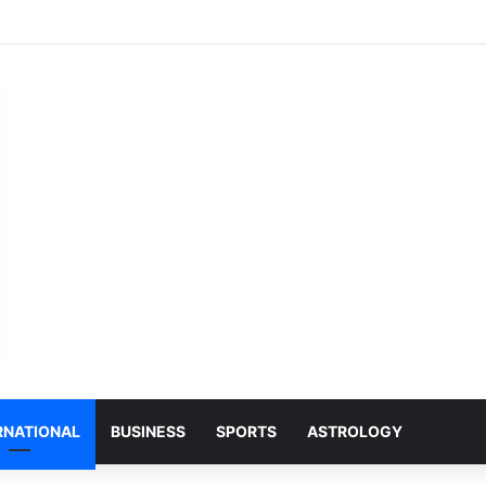
ी बेटी शिवांशी केसरवानी ने रचा इतिहास, केसरवानी समाज की बनीं पहली कमर्शियल पायलट
RNATIONAL
BUSINESS
SPORTS
ASTROLOGY