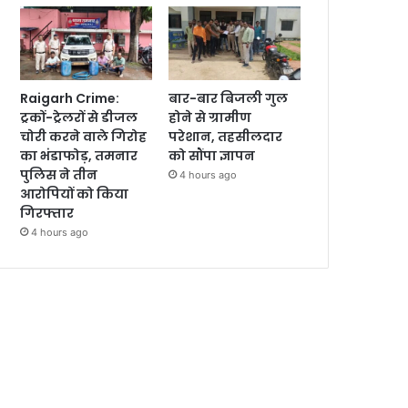
Raigarh Crime:
बार-बार बिजली गुल
ट्रकों-ट्रेलरों से डीजल
होने से ग्रामीण
चोरी करने वाले गिरोह
परेशान, तहसीलदार
का भंडाफोड़, तमनार
को सौंपा ज्ञापन
पुलिस ने तीन
4 hours ago
आरोपियों को किया
गिरफ्तार
4 hours ago