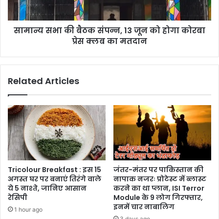
को
होगा
सामान्य सभा की बैठक संपन्न, 13 जून को होगा कोरबा
कोरबा
प्रेस
प्रेस क्लब का मतदान
क्लब
का
मतदान
Related Articles
Tricolour Breakfast : इस 15
जंतर-मंतर पर पाकिस्तान की
अगस्त घर पर बनाएं तिरंगे वाले
नापाक नजरः प्रोटेस्ट में ब्लास्ट
ये 5 नाश्ते, जानिए आसान
करने का था प्लान, ISI Terror
रेसिपी
Module के 9 लोग गिरफ्तार,
इनमें चार नाबालिग
1 hour ago
3 days ago