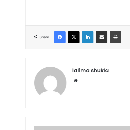
Facebook
X
LinkedIn
Share via Email
Print
Share
lalima shukla
Website
गढत