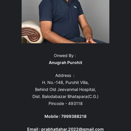
Onwed By :
Anugrah Purohit
Address :
H. No.-148, Purohit Villa,
Behind Old Jeevanmal Hospital,
Dist. Balodabazar Bhatapara(C.G.)
Pincode - 493118
Mobile : 7999388218
Email : prabhatlahar.2022@gmail.com