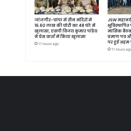
जांजगीर-चांपा में तीन मंदिरों में
JSW महानदी 
16.60 लाख की चोरी का 48 घंटे में
भूविस्थापित
खुलासा, एसपी विजय कुमार पांडेय
मासिक बैठक
ने प्रेस वार्ता में किया खुलासा
प्रमाण पत्र औ
पर हुई अहम च
11 hours ago
11 hours ag