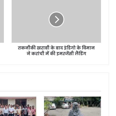
खराबी
के
बाद
इंडिगो
के
विमान
ने
करांची
तकनीकी खराबी के बाद इंडिगो के विमान
में
की
ने करांची में की इमरजेंसी लैंडिंग
इमरजेंसी
लैंडिंग