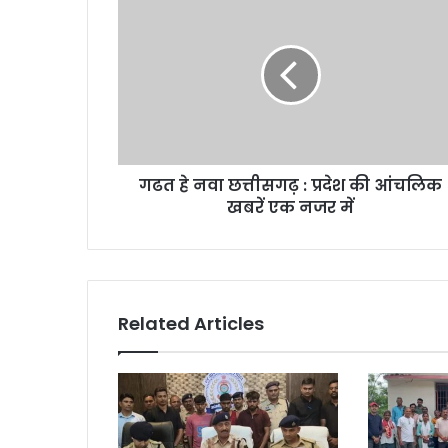
हे
नवा
छत्तीसगढ़
:
प्रदेश
की
आंचलिक
खबरें
गढत हे नवा छत्तीसगढ़ : प्रदेश की आंचलिक
एक
नजर
खबरें एक नजर में
में
Related Articles