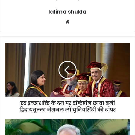
lalima shukla
Website
दृढ़
इच्छाशक्ति
के
दम
पर
दृष्टिहीन
छात्रा
बनी
हिदायतुल्ला
दृढ़ इच्छाशक्ति के दम पर दृष्टिहीन छात्रा बनी
नेशनल
लॉ
हिदायतुल्ला नेशनल लॉ युनिवर्सिटी की टॉपर
युनिवर्सिटी
की
मुख्यमंत्री
टॉपर
ने
बालगंगाधर