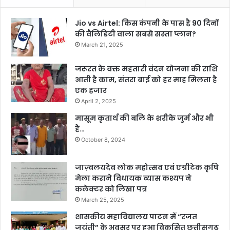
Jio vs Airtel: किस कंपनी के पास है 90 दिनों
की वैलिडिटी वाला सबसे सस्ता प्लान?
March 21, 2025
जरूरत के वक्त महतारी वंदन योजना की राशि
आती है काम, संतरा बाई को हर माह मिलता है
एक हजार
April 2, 2025
मासूम कृतार्थ की बलि के शरीके जुर्म और भी
हैं…
October 8, 2024
जाज़्वलयदेव लोक महोत्सव एवं एग्रीटेक कृषि
मेला कराने विधायक व्यास कश्यप ने
कलेक्टर को लिखा पत्र
March 25, 2025
शासकीय महाविद्यालय पाटन में “रजत
जयंती” के अवसर पर हुआ विकसित छत्तीसगढ़