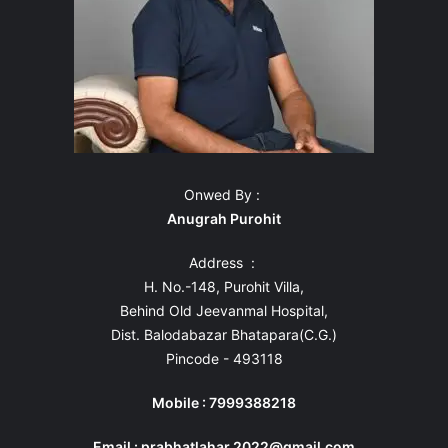
Onwed By :
Anugrah Purohit
Address :
H. No.-148, Purohit Villa,
Behind Old Jeevanmal Hospital,
Dist. Balodabazar Bhatapara(C.G.)
Pincode - 493118
Mobile : 7999388218
Email : prabhatlahar.2022@gmail.com