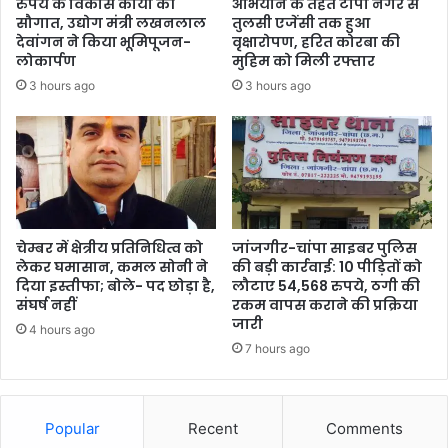
रुपये के विकास कार्यों की
अभियान के तहत टीपी नगर से
सौगात, उद्योग मंत्री लखनलाल
तुलसी एजेंसी तक हुआ
देवांगन ने किया भूमिपूजन-
वृक्षारोपण, हरित कोरबा की
लोकार्पण
मुहिम को मिली रफ्तार
3 hours ago
3 hours ago
चेम्बर में क्षेत्रीय प्रतिनिधित्व को
जांजगीर-चांपा साइबर पुलिस
लेकर घमासान, कमल सोनी ने
की बड़ी कार्रवाई: 10 पीड़ितों को
दिया इस्तीफा; बोले- पद छोड़ा है,
लौटाए 54,568 रुपये, ठगी की
संघर्ष नहीं
रकम वापस कराने की प्रक्रिया
जारी
4 hours ago
7 hours ago
Popular
Recent
Comments