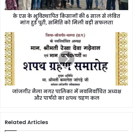
साल
से
के एस के भूविस्थापित किसानों की 6 साल से लंबित
लंबित
मांग
मांग हुई पूरी, समिति को मिली बड़ी सफलता
हुई
पूरी,
जांजगीर
समिति
नैला
को
नगर
मिली
पालिका
बड़ी
में
सफलता
नवनिर्वाचित
अध्यक्ष
और
पार्षदो
जांजगीर नैला नगर पालिका में नवनिर्वाचित अध्यक्ष
का
शपथ
और पार्षदो का शपथ ग्रहण कल
ग्रहण
कल
Related Articles