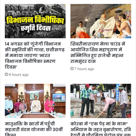
14 अगस्त को गूंजेगी विभाजन
शिवरीनारायण मेला ग्राउंड में
की स्मृतियों की गाथा, छत्तीसगढ़
आयोजित शिव महापुराण में
में मनाया जाएगा ‘भारत
सम्मिलित हुए राजेश्री महन्त
विभाजन विभीषिका स्मरण
रामसुंदर दास
दिवस’
7 hours ago
6 hours ago
मातृशक्ति के खातों में पहुँची
कोरबा में “एक पेड़ मां के नाम”
महतारी वंदन योजना की 30वीं
अभियान के तहत वृक्षारोपण, रवि
किस्त
डेयरी से चौरसिया पेट्रोल पंप तक