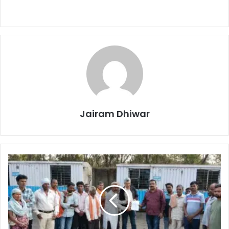
Jairam Dhiwar
के
एस
के
भूविस्थापित
किसानों
की
6