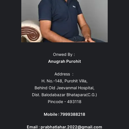
Onwed By :
Anugrah Purohit
Address :
H. No.-148, Purohit Villa,
Behind Old Jeevanmal Hospital,
Dist. Balodabazar Bhatapara(C.G.)
Pincode - 493118
Mobile : 7999388218
Email : prabhatlahar.2022@gmail.com