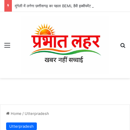
मुंगेली में लगेगा छत्तीसगढ़ का पहला BEML हैवी इक्वीपमेंट निर्माण संयंत्र, कैबिनेट ने 79.70 एकड़ शासकीय भूमि आबंटन को दी मंजूरी, रोजगार और बड़े औद्योगिक निवेश के खुलेंगे नए रास्ते
Menu
Se
Home
/
Utterpradesh
Utterpradesh