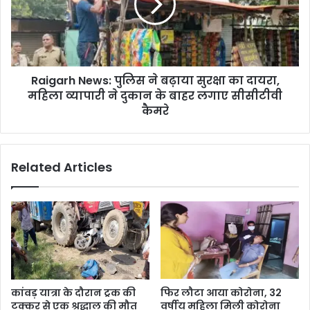
के
बढ़ाया
नेतृत्व
सुरक्षा
में
का
28
दायरा,
जुलाई
महिला
को
Raigarh News: पुलिस ने बढ़ाया सुरक्षा का दायरा,
व्यापारी
पाटन
ने
महिला व्यापारी ने दुकान के बाहर लगाए सीसीटीवी
से
दुकान
कैमरे
टोलाघाट
के
पंहुचने
बाहर
वाली
लगाए
भव्य
Related Articles
सीसीटीवी
कांवर
कैमरे
यात्रा
की
तैयारी
पर
हुई
चर्चा
कांवड़ यात्रा के दौरान ट्रक की
फिर लौटा आया कोरोना, 32
टक्कर से एक श्रद्धालु की मौत
वर्षीय महिला मिली कोरोना