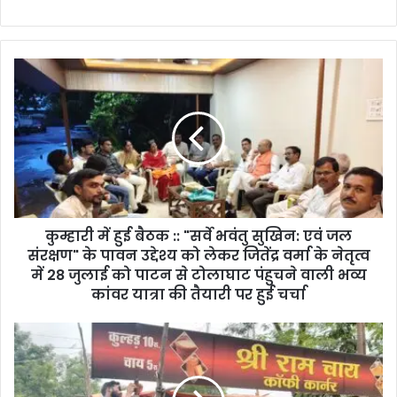
कुम्हारी
में
हुई
बैठक
::
"सर्वे
भवंतु
सुखिन:
एवं
कुम्हारी में हुई बैठक :: "सर्वे भवंतु सुखिन: एवं जल
जल
संरक्षण"
संरक्षण" के पावन उद्देश्य को लेकर जितेंद्र वर्मा के नेतृत्व
के
में 28 जुलाई को पाटन से टोलाघाट पंहुचने वाली भव्य
पावन
कांवर यात्रा की तैयारी पर हुई चर्चा
उद्देश्य
को
Raigarh
लेकर
News:
जितेंद्र
पुलिस
वर्मा
ने