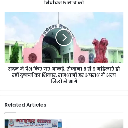
5
निर्वाचन 5 मार्च को
मार्च
को
सदन
में
पेश
किए
गए
आंकड़े,
रोजाना
8
से
सदन में पेश किए गए आंकड़े, रोजाना 8 से 9 महिलाएं हो
9
महिलाएं
रहीं दुष्कर्म का शिकार, राजधानी हर अपराध में अन्य
हो
जिलों से आगे
रहीं
दुष्कर्म
का
Related Articles
शिकार,
राजधानी
हर
अपराध