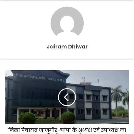
Jairam Dhiwar
जिला
पंचायत
जांजगीर-
चांपा
के
अध्यक्ष
एवं
उपाध्यक्ष
का
जिला पंचायत जांजगीर-चांपा के अध्यक्ष एवं उपाध्यक्ष का
निर्वाचन