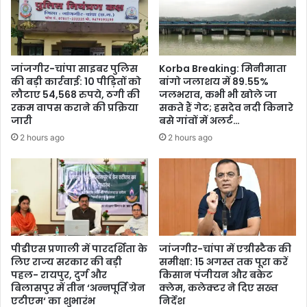
में
अन्य
जिलों
से
आगे
जांजगीर-चांपा साइबर पुलिस
Korba Breaking: मिनीमाता
की बड़ी कार्रवाई: 10 पीड़ितों को
बांगो जलाशय में 89.55%
लौटाए 54,568 रुपये, ठगी की
जलभराव, कभी भी खोले जा
रकम वापस कराने की प्रक्रिया
सकते हैं गेट; हसदेव नदी किनारे
जारी
बसे गांवों में अलर्ट…
2 hours ago
2 hours ago
पीडीएस प्रणाली में पारदर्शिता के
जांजगीर-चांपा में एग्रीस्टैक की
लिए राज्य सरकार की बड़ी
समीक्षा: 15 अगस्त तक पूरा करें
पहल- रायपुर, दुर्ग और
किसान पंजीयन और बकेट
बिलासपुर में तीन ‘अन्नपूर्ति ग्रेन
क्लेम, कलेक्टर ने दिए सख्त
एटीएम‘ का शुभारंभ
निर्देश