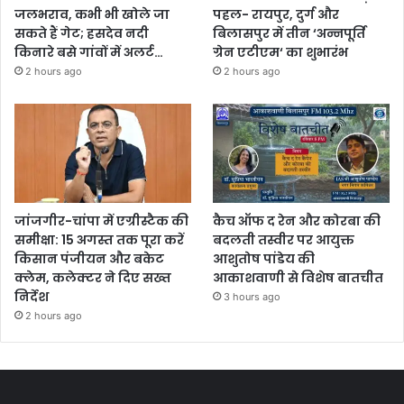
जलभराव, कभी भी खोले जा
पहल- रायपुर, दुर्ग और
सकते हैं गेट; हसदेव नदी
बिलासपुर में तीन ‘अन्नपूर्ति
किनारे बसे गांवों में अलर्ट…
ग्रेन एटीएम‘ का शुभारंभ
2 hours ago
2 hours ago
जांजगीर-चांपा में एग्रीस्टैक की
कैच ऑफ द रेन और कोरबा की
समीक्षा: 15 अगस्त तक पूरा करें
बदलती तस्वीर पर आयुक्त
किसान पंजीयन और बकेट
आशुतोष पांडेय की
क्लेम, कलेक्टर ने दिए सख्त
आकाशवाणी से विशेष बातचीत
निर्देश
3 hours ago
2 hours ago