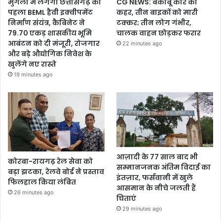
मुंगेली में लगेगा छत्तीसगढ़ का
CG NEWS: बेकाबू कार का
पहला BEML हैवी इक्वीपमेंट
कहर, तीन बाइकों को मारी
निर्माण संयंत्र, कैबिनेट ने
टक्कर; तीन लोग गंभीर,
79.70 एकड़ शासकीय भूमि
चालक वाहन छोड़कर फरार
आबंटन को दी मंजूरी, रोजगार
22 minutes ago
और बड़े औद्योगिक निवेश के
खुलेंगे नए रास्ते
19 minutes ago
आज़ादी के 77 साल बाद भी
कोरबा-रायगढ़ रेल सेवा को
सम्मानजनक अंतिम विदाई का
बड़ा झटका, रेलवे बोर्ड ने प्रस्ताव
इंतज़ार, फर्सवानी में खुले
फिलहाल किया लंबित
आसमान के नीचे जलती हैं
26 minutes ago
चिताएं
29 minutes ago