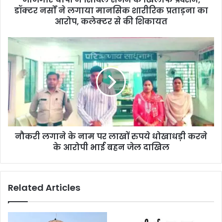
में
डॉक्टर नर्सों ने लगाया मानसिक शारीरिक प्रताड़ना का
सिविल
आरोप, कलेक्टर से की शिकायत
सर्जन
के
नौकरी
खिलाफ
लगाने
प्रदर्शन,
के
डॉक्टर
नाम
नर्सों
पर
ने
लाखों
लगाया
रुपये
मानसिक
धोखाधड़ी
शारीरिक
करने
प्रताड़ना
नौकरी लगाने के नाम पर लाखों रुपये धोखाधड़ी करने
के
का
आरोपी
के आरोपी भाई बहन जेल दाखिल
आरोप,
भाई
कलेक्टर
बहन
से
जेल
की
Related Articles
दाखिल
शिकायत