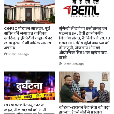
CGPSC घोटाला मामला: पूर्व
मुंगेली में लगेगा छत्तीसगढ़ का
सचिव की जमानत याचिका
पहला BEML हैवी इक्वीपमेंट
खारिज, हाईकोर्ट ने कहा- पेपर
निर्माण संयंत्र, कैबिनेट ने 79.70
लीक हत्या से भी अधिक जघन्य
एकड़ शासकीय भूमि आबंटन को
अपराध
दी मंजूरी, रोजगार और बड़े
औद्योगिक निवेश के खुलेंगे नए
17 minutes ago
रास्ते
19 minutes ago
CG NEWS: बेकाबू कार का
कोरबा-रायगढ़ रेल सेवा को बड़ा
कहर, तीन बाइकों को मारी
झटका, रेलवे बोर्ड ने प्रस्ताव