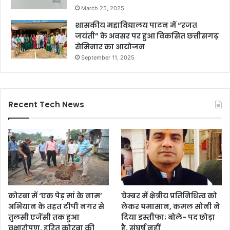
March 25, 2025
शासकीय महाविद्यालय पाटन में “रजत
जयंती” के अवसर पर हुआ विकसित छत्तीसगढ़
सेमिनार का आयोजन
September 11, 2025
Recent Tech News
कोरबा में ‘एक पेड़ मां के नाम’
चेम्बर में क्षेत्रीय प्रतिनिधित्व को
अभियान के तहत टीपी नगर से
लेकर घमासान, कमल सोनी ने
तुलसी एजेंसी तक हुआ
दिया इस्तीफा; बोले- पद छोड़ा
वृक्षारोपण, हरित कोरबा की
है, संघर्ष नहीं