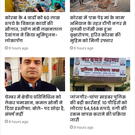
कोरबा के 4 वार्डों को 60 लाख
कोरबा में ‘एक पेड़ मां के नाम’
रुपये के विकास कार्यों की
अभियान के तहत टीपी नगर से
सौगात, उद्योग मंत्री लखनलाल
तुलसी एजेंसी तक हुआ
देवांगन ने किया भूमिपूजन-
वृक्षारोपण, हरित कोरबा की
लोकार्पण
मुहिम को मिली रफ्तार
6 hours ago
6 hours ago
चेम्बर में क्षेत्रीय प्रतिनिधित्व को
जांजगीर-चांपा साइबर पुलिस
लेकर घमासान, कमल सोनी ने
की बड़ी कार्रवाई: 10 पीड़ितों को
दिया इस्तीफा; बोले- पद छोड़ा है,
लौटाए 54,568 रुपये, ठगी की
संघर्ष नहीं
रकम वापस कराने की प्रक्रिया
जारी
6 hours ago
9 hours ago