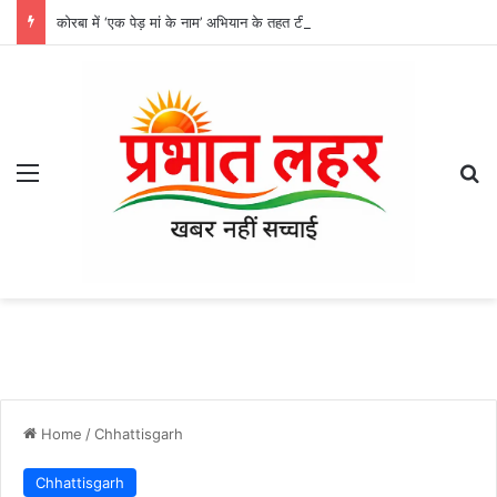
कोरबा में ‘एक पेड़ मां के नाम’ अभियान के तहत टीपी नगर से तुलसी एजेंसी तक हुआ वृक्षारोपण, हरित कोरबा की मुहिम को मिली रफ्तार
Menu
Se
Home
/
Chhattisgarh
Chhattisgarh