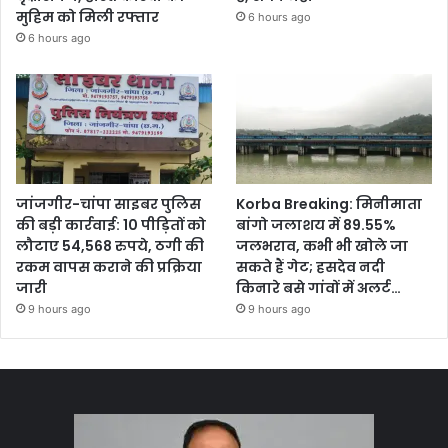
मुहिम को मिली रफ्तार
6 hours ago
6 hours ago
जांजगीर-चांपा साइबर पुलिस
Korba Breaking: मिनीमाता
की बड़ी कार्रवाई: 10 पीड़ितों को
बांगो जलाशय में 89.55%
लौटाए 54,568 रुपये, ठगी की
जलभराव, कभी भी खोले जा
रकम वापस कराने की प्रक्रिया
सकते हैं गेट; हसदेव नदी
जारी
किनारे बसे गांवों में अलर्ट…
9 hours ago
9 hours ago