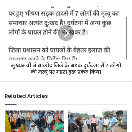
होगा
तबादला!
मुख्यमंत्री
सामने
ने
आई
बालोद
ये
जिले
बड़ी
के
वजह
सड़क
दुर्घटना
में
7
मुख्यमंत्री ने बालोद जिले के सड़क दुर्घटना में 7 लोगों
लोगों
की
की मृत्यु पर गहरा दुख प्रकट किया
मृत्यु
पर
गहरा
Related Articles
दुख
प्रकट
किया