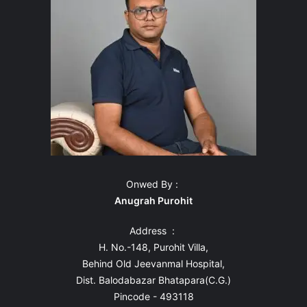
Onwed By :
Anugrah Purohit
Address :
H. No.-148, Purohit Villa,
Behind Old Jeevanmal Hospital,
Dist. Balodabazar Bhatapara(C.G.)
Pincode - 493118