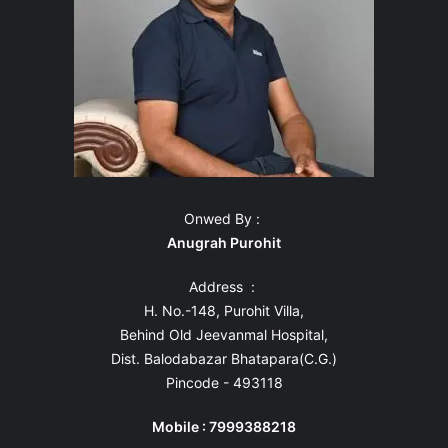
Onwed By :
Anugrah Purohit
Address :
H. No.-148, Purohit Villa,
Behind Old Jeevanmal Hospital,
Dist. Balodabazar Bhatapara(C.G.)
Pincode - 493118
Mobile : 7999388218