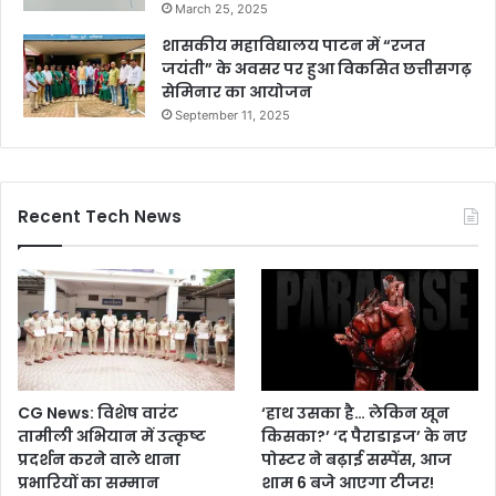
March 25, 2025
शासकीय महाविद्यालय पाटन में “रजत
जयंती” के अवसर पर हुआ विकसित छत्तीसगढ़
सेमिनार का आयोजन
September 11, 2025
Recent Tech News
CG News: विशेष वारंट
‘हाथ उसका है… लेकिन खून
तामीली अभियान में उत्कृष्ट
किसका?’ ‘द पैराडाइज’ के नए
प्रदर्शन करने वाले थाना
पोस्टर ने बढ़ाई सस्पेंस, आज
प्रभारियों का सम्मान
शाम 6 बजे आएगा टीजर!