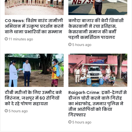
साफ
CG News: विशेष वारंट तामीली
बलौदा बाजार की बेटी शिवांशी
अभियान में उत्कृष्ट प्रदर्शन करने
केसरवानी ने रचा इतिहास,
वाले थाना प्रभारियों का सम्मान
केसरवानी समाज की बनीं
पहली कमर्शियल पायलट
11 minutes ago
5 hours ago
टीबी मरीजों के लिए उम्मीद बने
Raigarh Crime: ट्रकों-ट्रेलरों से
निरंजन, जशपुर में 60 रोगियों
डीजल चोरी करने वाले गिरोह
को दे रहे पोषण सहायता
का भंडाफोड़, तमनार पुलिस ने
तीन आरोपियों को किया
5 hours ago
गिरफ्तार
5 hours ago