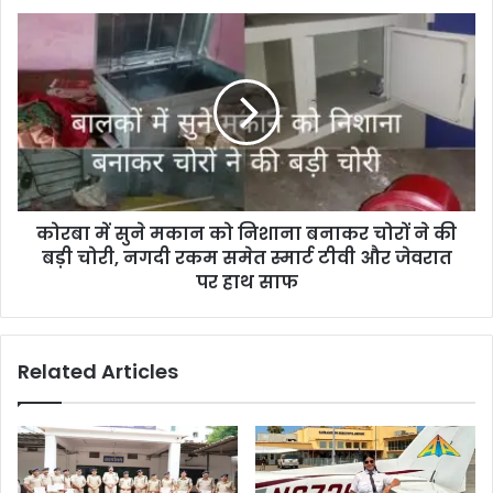
को
कोरबा
पढ़ाई
में
का
सुने
झांसा
मकान
देकर
को
किया
निशाना
गया
बनाकर
था
चोरों
बंधक
ने
कोरबा में सुने मकान को निशाना बनाकर चोरों ने की
की
बड़ी
बड़ी चोरी, नगदी रकम समेत स्मार्ट टीवी और जेवरात
चोरी,
पर हाथ साफ
नगदी
रकम
समेत
Related Articles
स्मार्ट
टीवी
और
जेवरात
पर
हाथ