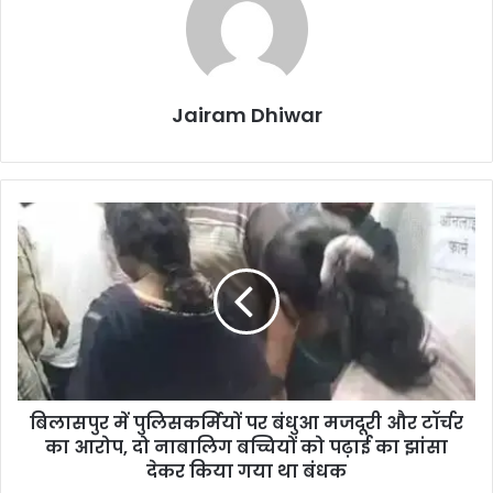
Jairam Dhiwar
बिलासपुर
में
पुलिसकर्मियों
पर
बंधुआ
मजदूरी
और
टॉर्चर
का
बिलासपुर में पुलिसकर्मियों पर बंधुआ मजदूरी और टॉर्चर
आरोप,
दो
का आरोप, दो नाबालिग बच्चियों को पढ़ाई का झांसा
नाबालिग
देकर किया गया था बंधक
बच्चियों