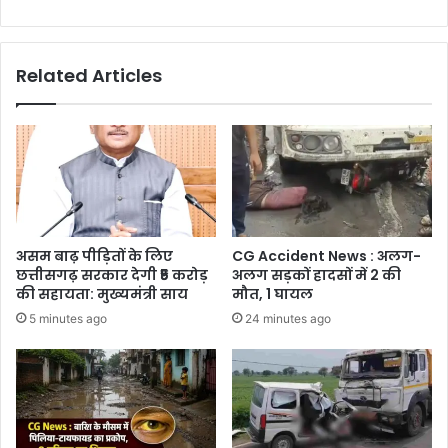
पर
भर्तियां,
25
Related Articles
जुलाई
तक
कर
सकते
हैं
आवेदन
असम बाढ़ पीड़ितों के लिए
CG Accident News : अलग-
छत्तीसगढ़ सरकार देगी ₹5 करोड़
अलग सड़कों हादसों में 2 की
की सहायता: मुख्यमंत्री साय
मौत, 1 घायल
5 minutes ago
24 minutes ago