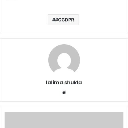
#CGDPR
lalima shukla
Website
छत्तीसगढ़
के
दृष्टिबाधित