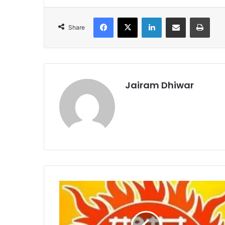
Facebook
X
LinkedIn
Share via Email
Print
Share
Jairam Dhiwar
किराए
के
मकान
में