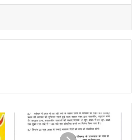
छत्तीसगढ़:
शाला
प्रवेश
के