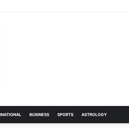
ा की जानकारी अंतिम छोर तक पहुंचे, तभी विकसित भारत का होगा संकल्प साकार -श्री नेहरू राम नि
RNATIONAL
BUSINESS
SPORTS
ASTROLOGY