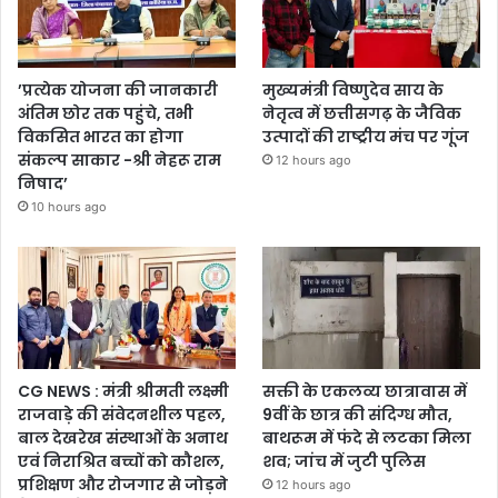
’प्रत्येक योजना की जानकारी
मुख्यमंत्री विष्णुदेव साय के
अंतिम छोर तक पहुंचे, तभी
नेतृत्व में छत्तीसगढ़ के जैविक
विकसित भारत का होगा
उत्पादों की राष्ट्रीय मंच पर गूंज
संकल्प साकार -श्री नेहरू राम
12 hours ago
निषाद’
10 hours ago
CG NEWS : मंत्री श्रीमती लक्ष्मी
सक्ती के एकलव्य छात्रावास में
राजवाड़े की संवेदनशील पहल,
9वीं के छात्र की संदिग्ध मौत,
बाल देखरेख संस्थाओं के अनाथ
बाथरूम में फंदे से लटका मिला
एवं निराश्रित बच्चों को कौशल,
शव; जांच में जुटी पुलिस
प्रशिक्षण और रोजगार से जोड़ने
12 hours ago