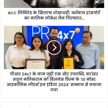
का
मालिक
ACC लिमिटेड के खिलाफ धोखाधड़ी, वर्धमान ट्रांसपोर्ट
लोकेश
जैन
का मालिक लोकेश जैन गिरफ्तार…
गिरफ्तार…
पीआर
24x7
के
नाम
जुड़ी
एक
और
उपलब्धि,
फाउंडर
पीआर 24x7 के नाम जुड़ी एक और उपलब्धि, फाउंडर
अतुल
मलिकराम
अतुल मलिकराम को बिज़नेस प्रिज़्म के '10 मोस्ट
को
आइकॉनिक लीडर्स इन इंडिया 2024' सम्मान से नवाजा
बिज़नेस
गया
प्रिज़्म
के
'10