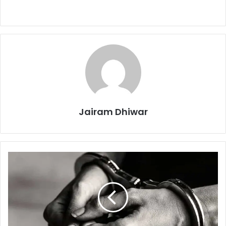
Jairam Dhiwar
ACC
लिमिटेड
के
खिलाफ
धोखाधड़ी,
वर्धमान
ट्रांसपोर्ट