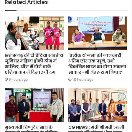
Related Articles
मोस्ट
आइकॉनिक
लीडर्स
इन
इंडिया
2024'
सम्मान
से
नवाजा
छत्तीसगढ़ की दो बेटियां भारतीय
’प्रत्येक योजना की जानकारी
गया
जूनियर महिला हॉकी टीम में
अंतिम छोर तक पहुंचे, तभी
शामिल, चीन में होने वाले
विकसित भारत का होगा संकल्प
एशिया कप में दिखाएंगी दम
साकार -श्री नेहरू राम निषाद’
9 hours ago
10 hours ago
मुख्यमंत्री विष्णुदेव साय के
CG NEWS : मंत्री श्रीमती लक्ष्मी