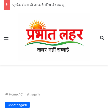
’प्रत्येक योजना की जानकारी अंतिम छोर तक पहुंचे, तभी विकसित भारत का होगा संकल्प साकार -श्री नेहरू राम निषाद’
Menu
Se
Home
/
Chhattisgarh
Chhattisgarh