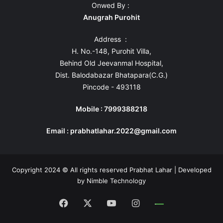
Onwed By :
Anugrah Purohit
Address :
H. No.-148, Purohit Villa,
Behind Old Jeevanmal Hospital,
Dist. Balodabazar Bhatapara(C.G.)
Pincode - 493118
Mobile : 7999388218
Email : prabhatlahar.2022@gmail.com
Copyright 2024 © All rights reserved Prabhat Lahar | Developed
by
Nimble Technology
Facebook
X
YouTube
Instagram
Whatsapp