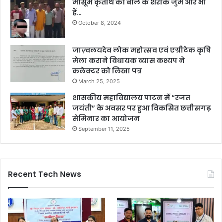
मासूम कृतार्थ की बलि के शरीके जुर्म और भी
हैं…
October 8, 2024
जाज़्वलयदेव लोक महोत्सव एवं एग्रीटेक कृषि
मेला कराने विधायक व्यास कश्यप ने
कलेक्टर को लिखा पत्र
March 25, 2025
शासकीय महाविद्यालय पाटन में “रजत
जयंती” के अवसर पर हुआ विकसित छत्तीसगढ़
सेमिनार का आयोजन
September 11, 2025
Recent Tech News