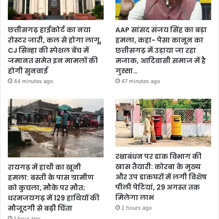
छत्तीसगढ़ हाईकोर्ट का नया
AAP सांसद संजय सिंह का बड़ा
रोस्टर जारी, कल से होगा लागू,
हमला, कहा- पेसा कानून का
CJ सिन्हा की स्पेशल बेंच में
छत्तीसगढ़ में उड़ाया जा रहा
जमानत समेत इन मामलों की
मजाक, आदिवासी समाज में है
होगी सुनवाई
गुस्सा…
44 minutes ago
47 minutes ago
रक्षाबंधन पर डाक विभाग की
खास तैयारी: कोरबा के मुख्य
रायगढ़ में हाथी का खूनी
और उप डाकघरों में लगी विशेष
हमला: बस्ती के पास ग्रामीण
पीली पेटियां, 29 अगस्त तक
को कुचला, मौके पर मौत;
मिलेगा लाभ
धरमजयगढ़ में 129 हाथियों की
मौजूदगी से बढ़ी चिंता
2 hours ago
1 hour ago