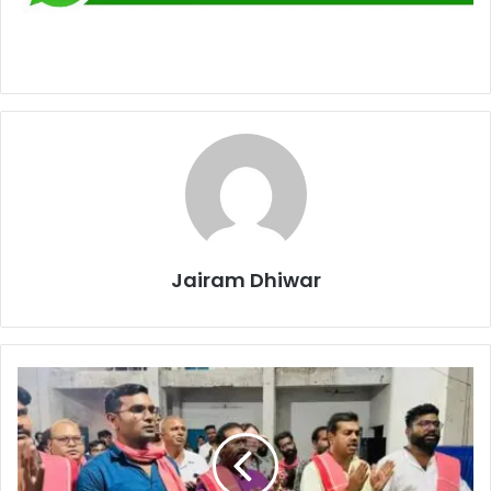
Jairam Dhiwar
छत्तीसगढिया
क्रान्ति
सेना
और
जोहार