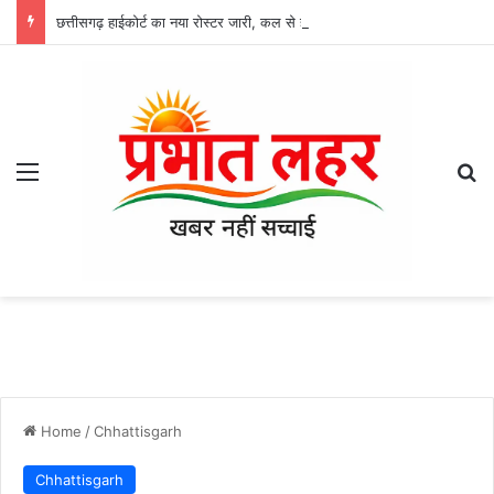
छत्तीसगढ़ हाईकोर्ट का नया रोस्टर जारी, कल से होगा लागू, CJ सिन्हा की स्पेशल बेंच में जमानत समेत इन मामलों की होगी सुनवाई
Menu
Se
Home
/
Chhattisgarh
Chhattisgarh