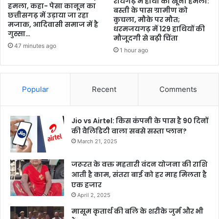
रायगढ़ में हाथी का खूनी हमला:
हमला, कहा- पेसा कानून का
बस्ती के पास ग्रामीण को
छत्तीसगढ़ में उड़ाया जा रहा
कुचला, मौके पर मौत;
मजाक, आदिवासी समाज में है
धरमजयगढ़ में 129 हाथियों की
गुस्सा…
मौजूदगी से बढ़ी चिंता
47 minutes ago
1 hour ago
Popular
Recent
Comments
Jio vs Airtel: किस कंपनी के पास है 90 दिनों
की वैलिडिटी वाला सबसे सस्ता प्लान?
March 21, 2025
जरूरत के वक्त महतारी वंदन योजना की राशि
आती है काम, संतरा बाई को हर माह मिलता है
एक हजार
April 2, 2025
मासूम कृतार्थ की बलि के शरीके जुर्म और भी