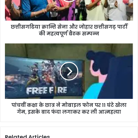
छत्तीसगढ़
पार्टी
की
महत्वपूर्ण
छत्तीसगढिया क्रान्ति सेना और जोहार छत्तीसगढ़ पार्टी
बैठक
सम्पन्न
की महत्वपूर्ण बैठक सम्पन्न
पांचवीं
कक्षा
के
छात्र
ने
मोबाइल
फोन
पर
11
पांचवीं कक्षा के छात्र ने मोबाइल फोन पर 11 घंटे खेला
घंटे
खेला
गेम, इसके बाद फंदा लगाकर कर ली आत्महत्या
गेम,
इसके
बाद
Related Articles
फंदा