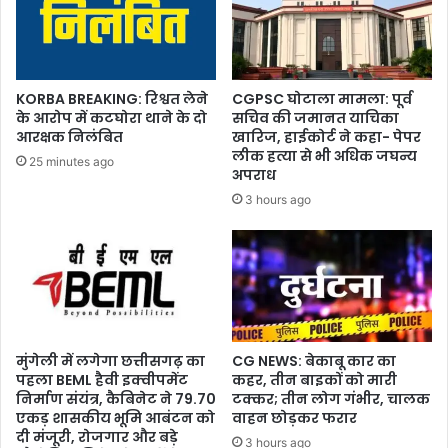
KORBA BREAKING: रिश्वत लेने
CGPSC घोटाला मामला: पूर्व
के आरोप में कटघोरा थाने के दो
सचिव की जमानत याचिका
आरक्षक निलंबित
खारिज, हाईकोर्ट ने कहा- पेपर
लीक हत्या से भी अधिक जघन्य
25 minutes ago
अपराध
3 hours ago
मुंगेली में लगेगा छत्तीसगढ़ का
CG NEWS: बेकाबू कार का
पहला BEML हैवी इक्वीपमेंट
कहर, तीन बाइकों को मारी
निर्माण संयंत्र, कैबिनेट ने 79.70
टक्कर; तीन लोग गंभीर, चालक
एकड़ शासकीय भूमि आबंटन को
वाहन छोड़कर फरार
दी मंजूरी, रोजगार और बड़े
3 hours ago