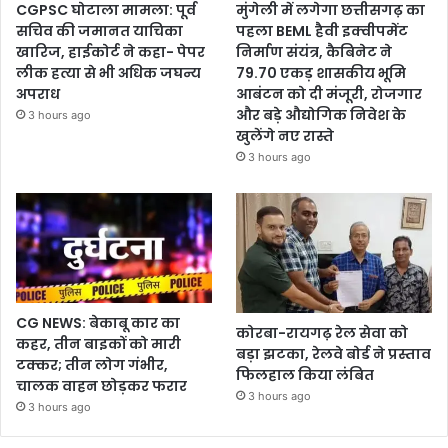
CGPSC घोटाला मामला: पूर्व
मुंगेली में लगेगा छत्तीसगढ़ का
सचिव की जमानत याचिका
पहला BEML हैवी इक्वीपमेंट
खारिज, हाईकोर्ट ने कहा- पेपर
निर्माण संयंत्र, कैबिनेट ने
लीक हत्या से भी अधिक जघन्य
79.70 एकड़ शासकीय भूमि
अपराध
आबंटन को दी मंजूरी, रोजगार
और बड़े औद्योगिक निवेश के
3 hours ago
खुलेंगे नए रास्ते
3 hours ago
CG NEWS: बेकाबू कार का
कोरबा-रायगढ़ रेल सेवा को
कहर, तीन बाइकों को मारी
बड़ा झटका, रेलवे बोर्ड ने प्रस्ताव
टक्कर; तीन लोग गंभीर,
फिलहाल किया लंबित
चालक वाहन छोड़कर फरार
3 hours ago
3 hours ago