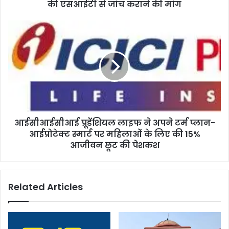
एसआईटी
की एसआईटी से जांच कराने की मांग
से
जांच
आईसीआईसीआई
कराने
प्रूडेंशियल
की
लाइफ
मांग
ने
अपने
टर्म
प्लान-
आईप्रोटेक्ट
स्मार्ट
आईसीआईसीआई प्रूडेंशियल लाइफ ने अपने टर्म प्लान-
पर
महिलाओं
आईप्रोटेक्ट स्मार्ट पर महिलाओं के लिए की 15%
के
आजीवन छूट की पेशकश
लिए
की
15%
Related Articles
आजीवन
छूट
की
पेशकश