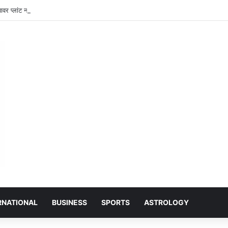
र प्लांट नरियरा: भूविस्थापित पेंशन समिति की मासिक बैठक संपन्न, जीवित प्रमाण पत्र और स्वास्थ
RNATIONAL
BUSINESS
SPORTS
ASTROLOGY