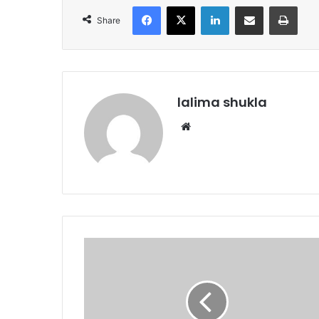
Facebook
X
LinkedIn
Share via Email
Print
Share
lalima shukla
Website
रतलाम
रेल
मंडल
की
यात्री
गाड़ियां